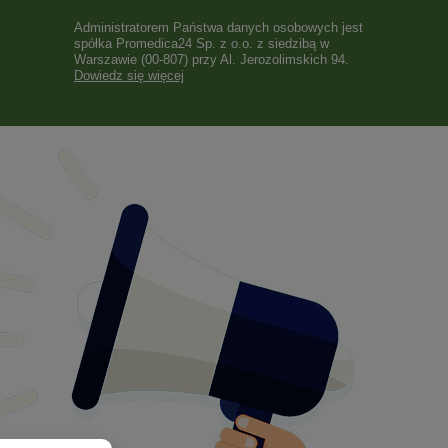
Administratorem Państwa danych osobowych jest
spółka Promedica24 Sp. z o.o. z siedzibą w
Warszawie (00-807) przy Al. Jerozolimskich 94.
Dowiedz się więcej