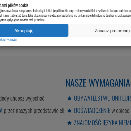
dami plików cookie
my 200€, za polecenie każdej opiekunki do pracy gwarantowane 2
jlepsze wrażenia, korzystamy z technologii, takich jak pliki cookie, do przechowywania i/lub uzyskiwania dostępu do informa
oli nam przetwarzać dane, takie jak zachowanie podczas przeglądania lub unikalne identyfikatory na tej stronie. Brak wyraż
stnie wpłynąć na niektóre cechy i funkcje.
Akceptuję
Zobacz preferencj
tyka prywatności
NASZE WYMAGANIA
 kiedy chcesz wyjechać
OBYWATELSTWO UNII EUR
A
przez naszych przedstawicieli
DOŚWIADCZENIE
w opiece 
ZNAJOMOŚĆ JĘZYKA NIEM