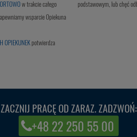
MFORTOWO
w trakcie całego
podstawowym, lub chęć odby
 zapewniamy wsparcie Opiekuna
CH OPIEKUNEK
potwierdza
ZACZNIJ PRACĘ OD ZARAZ. ZADZWOŃ:
+48 22 250 55 00