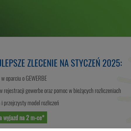
LEPSZE ZLECENIE NA STYCZEŃ 2025:
 w oparciu o
GEWERBE
 rejestracji gewerbe
oraz pomoc w bieżących rozliczeniach
i przejrzysty model rozliczeń
a wyjazd na 2 m-ce*
 już na spotkaniu rekrutacyjnym