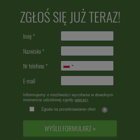
ZGŁOŚ SIĘ JUŻ TERAZ!
Imię *
Nazwisko *
Nr telefonu *
E-mail
Informujemy o możliwości wycofania w dowolnym
momencie udzielonej zgody
więcej+
Zgoda na przedstawianie ofert
WYŚLIJ FORMULARZ »