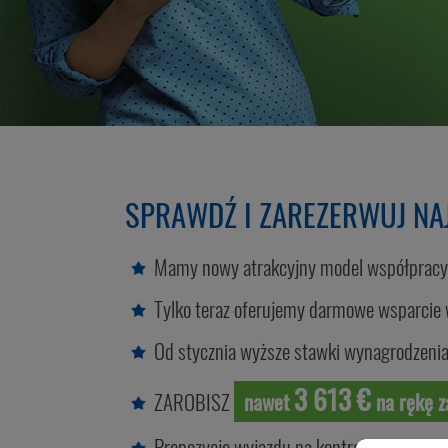
SPRAWDŹ I ZAREZERWUJ NAJ
Mamy nowy atrakcyjny model współpracy
Tylko teraz oferujemy
darmowe wsparcie w
Od stycznia wyższe stawki wynagrodzenia 
3 613 €
ZAROBISZ
nawet
na rękę z
Propozycję wyjazdu na kontrakt dostajesz