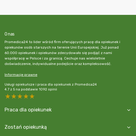
O nas
Promedica24 to lider wśród firm oferujących pracę dla opiekunek i
opiekunów osób starszych na terenie Unii Europejskiej. Już ponad
60.000 opiekunek i opiekunów zdecydowało się podjąć z nami
współpracę w Polsce i za granicą. Cechuje nas wieloletnie
doświadczenie, indywidualne podejście oraz kompleksowość.
Informacje prawne
Usługi opiekuńcze i praca dla opiekunek z Promedica24
4.7
z
5
na podstawie
1092
opinii
5 stars
4 stars
3 stars
2 stars
1 star
Praca dla opiekunek
Zostań opiekunką