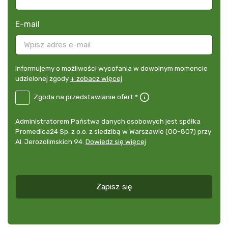
E-mail
Informujemy
Informujemy o możliwości wycofania w dowolnym momencie
o
udzielonej zgody
+ zobacz więcej
możliwości
B2E-
Zgoda na przedstawianie ofert *
wycofania
DE
w
Zgoda
dowolnym
Administrator
Administratorem Państwa danych osobowych jest spółka
na
momencie
danych
Promedica24 Sp. z o.o. z siedzibą w Warszawie (00-807) przy
przedstawianie
udzielonej
osobowych
Al. Jerozolimskich 94.
Dowiedz się więcej
ofert
*
zgody
+
zobacz
więcej
Zapisz się
*