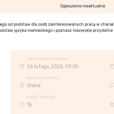
Ogłoszenie nieaktualne
iego od podstaw dla osób zainteresowanych pracą w chara
odstaw języka niemieckiego i poznasz niezwykle przydatn
DATA ROZPOCZĘCIA?
26 lutego 2025, 09:00
MIEJSCE KURSU
Online
ILOŚĆ GODZIN
15