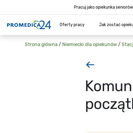
Pracuj jako opiekunka senior
Oferty pracy
Jak zostać opiek
Strona główna
/
Niemiecki dla opiekunów
/
Stac
Komuni
począt