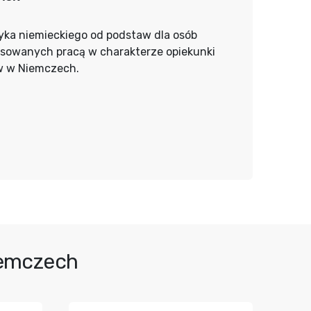
yka niemieckiego od podstaw dla osób
esowanych pracą w charakterze opiekunki
w w Niemczech.
iemczech