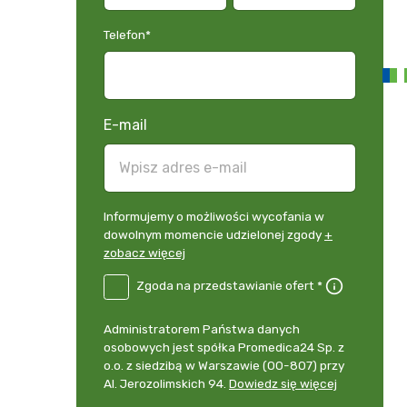
Telefon
*
E-mail
Informujemy
Informujemy o możliwości wycofania w
o
dowolnym momencie udzielonej zgody
+
możliwości
zobacz więcej
wycofania
B2E-
Zgoda na przedstawianie ofert *
w
DE
dowolnym
Zgoda
momencie
Administrator
Administratorem Państwa danych
na
udzielonej
danych
osobowych jest spółka Promedica24 Sp. z
przedstawianie
zgody
osobowych
o.o. z siedzibą w Warszawie (00-807) przy
ofert
*
+
Al. Jerozolimskich 94.
Dowiedz się więcej
zobacz