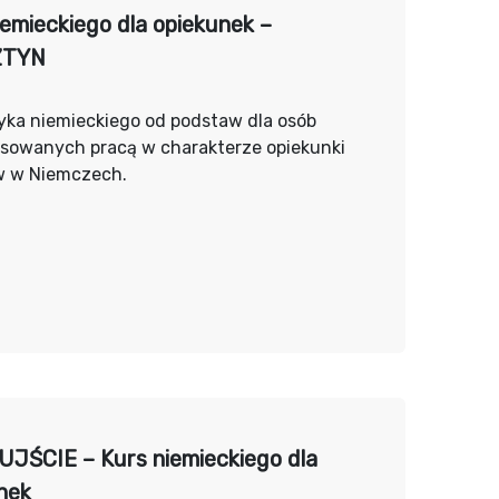
iemieckiego dla opiekunek –
ZTYN
yka niemieckiego od podstaw dla osób
esowanych pracą w charakterze opiekunki
w w Niemczech.
JŚCIE – Kurs niemieckiego dla
nek