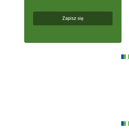
więcej
*
Zapisz się