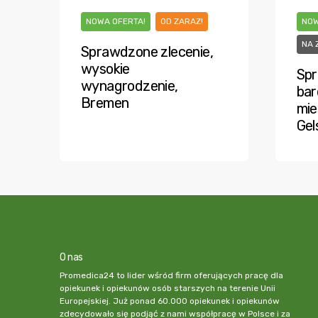
NOWA OFERTA!
OD ZARAZ!
NOW
NA 
Sprawdzone zlecenie,
wysokie
Spr
wynagrodzenie,
bar
Bremen
mie
Gel
O nas
Promedica24 to lider wśród firm oferujących pracę dla
opiekunek i opiekunów osób starszych na terenie Unii
Europejskiej. Już ponad 60.000 opiekunek i opiekunów
zdecydowało się podjąć z nami współpracę w Polsce i za