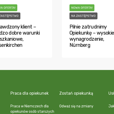
A OFERTA!
NOWA OFERTA!
ZASTĘPSTWO
NA ZASTĘPSTWO
awdzony klient –
Pilnie zatrudnimy
dzo dobre warunki
Opiekunkę – wysoki
szkaniowe,
wynagrodzenie,
senkirchen
Nürnberg
Praca dla opiekunek
Zostań opiekunką
Us
Praca w Niemczech dla
Odważ się na zmiany
Jak
opiekunów osób starszych