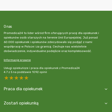
O nas
Promedica24 to lider wśród firm oferujących pracę dla opiekunek i
opiekunów osób starszych na terenie Unii Europejskiej. Już ponad
60.000 opiekunek i opiekunów zdecydowało się podjąć z nami
współpracę w Polsce i za granicą. Cechuje nas wieloletnie
doświadczenie, indywidualne podejście oraz kompleksowość.
Informacje prawne
Usługi opiekuńcze i praca dla opiekunek z Promedica24
4.7
z
5
na podstawie
1092
opinii
5 stars
4 stars
3 stars
2 stars
1 star
Praca dla opiekunek
Zostań opiekunką