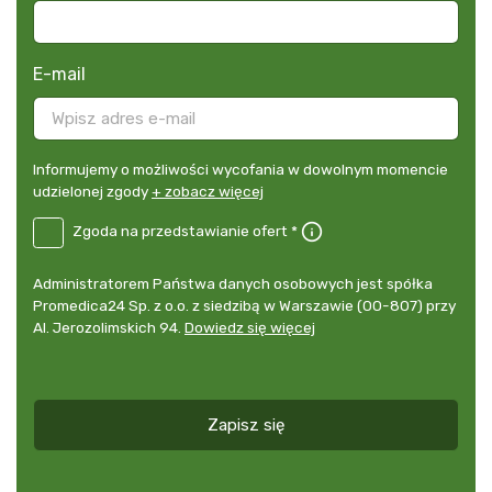
E-mail
Informujemy
Informujemy o możliwości wycofania w dowolnym momencie
o
udzielonej zgody
+ zobacz więcej
możliwości
B2E-
Zgoda na przedstawianie ofert *
wycofania
DE
w
Zgoda
dowolnym
Administrator
Administratorem Państwa danych osobowych jest spółka
na
momencie
danych
Promedica24 Sp. z o.o. z siedzibą w Warszawie (00-807) przy
przedstawianie
udzielonej
osobowych
Al. Jerozolimskich 94.
Dowiedz się więcej
ofert
*
zgody
+
zobacz
więcej
Zapisz się
*