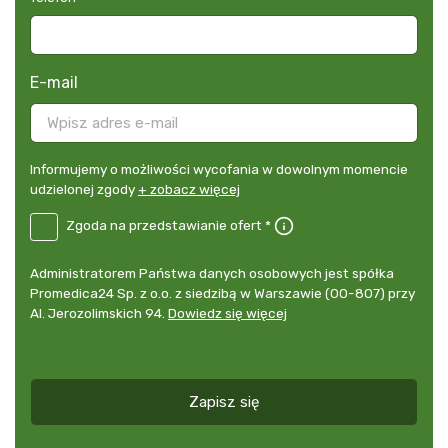
E-mail
Informujemy
Informujemy o możliwości wycofania w dowolnym momencie
o
udzielonej zgody
+ zobacz więcej
możliwości
B2E-
Zgoda na przedstawianie ofert *
wycofania
DE
w
Zgoda
dowolnym
Administrator
Administratorem Państwa danych osobowych jest spółka
na
momencie
danych
Promedica24 Sp. z o.o. z siedzibą w Warszawie (00-807) przy
przedstawianie
udzielonej
osobowych
Al. Jerozolimskich 94.
Dowiedz się więcej
ofert
*
zgody
+
zobacz
więcej
Zapisz się
*