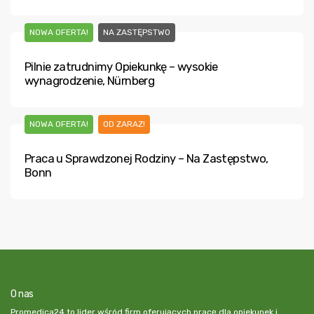
NOWA OFERTA!
NA ZASTĘPSTWO
Pilnie zatrudnimy Opiekunkę – wysokie
wynagrodzenie, Nürnberg
NOWA OFERTA!
OD ZARAZ!
Praca u Sprawdzonej Rodziny – Na Zastępstwo,
Bonn
O nas
Promedica24 to lider wśród firm oferujących pracę dla opiekunek i