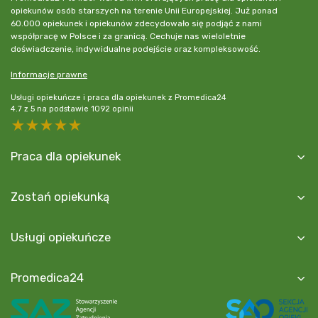
opiekunów osób starszych na terenie Unii Europejskiej. Już ponad
60.000 opiekunek i opiekunów zdecydowało się podjąć z nami
współpracę w Polsce i za granicą. Cechuje nas wieloletnie
doświadczenie, indywidualne podejście oraz kompleksowość.
Informacje prawne
Usługi opiekuńcze i praca dla opiekunek z Promedica24
4.7
z
5
na podstawie
1092
opinii
5 stars
4 stars
3 stars
2 stars
1 star
Praca dla opiekunek
Zostań opiekunką
Usługi opiekuńcze
Promedica24