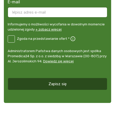
E-mail
Informujemy
Informujemy o możliwości wycofania w dowolnym momencie
o
udzielonej zgody
+ zobacz więcej
możliwości
B2E-
Zgoda na przedstawianie ofert *
wycofania
DE
w
Zgoda
dowolnym
Administrator
Administratorem Państwa danych osobowych jest spółka
na
momencie
danych
Promedica24 Sp. z o.o. z siedzibą w Warszawie (00-807) przy
przedstawianie
udzielonej
osobowych
Al. Jerozolimskich 94.
Dowiedz się więcej
ofert
*
zgody
+
zobacz
więcej
Zapisz się
*