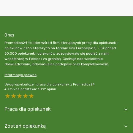
O nas
Promedica24 to lider wśród firm oferujących pracę dla opiekunek i
opiekunów osób starszych na terenie Unii Europejskiej. Już ponad
60.000 opiekunek i opiekunów zdecydowało się podjąć z nami
współpracę w Polsce i za granicą. Cechuje nas wieloletnie
doświadczenie, indywidualne podejście oraz kompleksowość.
Informacje prawne
Usługi opiekuńcze i praca dla opiekunek z Promedica24
4.7
z
5
na podstawie
1092
opinii
5 stars
4 stars
3 stars
2 stars
1 star
Praca dla opiekunek
Zostań opiekunką