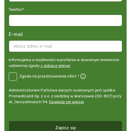
Telefon
*
E-mail
Informujemy
Informujemy o możliwości wycofania w dowolnym momencie
o
udzielonej zgody
+ zobacz więcej
możliwości
B2E-
Zgoda na przedstawianie ofert *
wycofania
DE
w
Zgoda
dowolnym
Administrator
Administratorem Państwa danych osobowych jest spółka
na
momencie
danych
Promedica24 Sp. z o.o. z siedzibą w Warszawie (00-807) przy
przedstawianie
udzielonej
osobowych
Al. Jerozolimskich 94.
Dowiedz się więcej
ofert
*
zgody
+
zobacz
więcej
Zapisz się
*