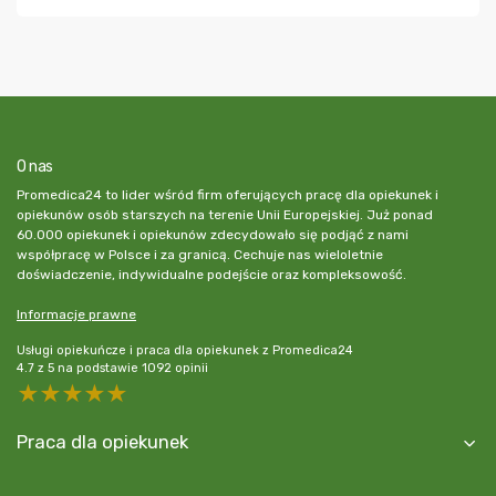
O nas
Promedica24 to lider wśród firm oferujących pracę dla opiekunek i
opiekunów osób starszych na terenie Unii Europejskiej. Już ponad
60.000 opiekunek i opiekunów zdecydowało się podjąć z nami
współpracę w Polsce i za granicą. Cechuje nas wieloletnie
doświadczenie, indywidualne podejście oraz kompleksowość.
Informacje prawne
Usługi opiekuńcze i praca dla opiekunek z Promedica24
4.7
z
5
na podstawie
1092
opinii
5 stars
4 stars
3 stars
2 stars
1 star
Praca dla opiekunek