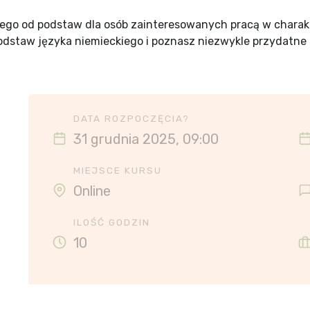
iego od podstaw dla osób zainteresowanych pracą w chara
odstaw języka niemieckiego i poznasz niezwykle przydatn
DATA ROZPOCZĘCIA?
31 grudnia 2025, 09:00
MIEJSCE KURSU
Online
ILOŚĆ GODZIN
10