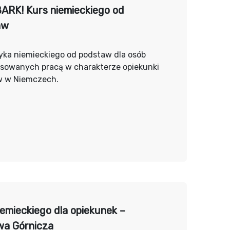
RK! Kurs niemieckiego od
aw
yka niemieckiego od podstaw dla osób
esowanych pracą w charakterze opiekunki
w w Niemczech.
iemieckiego dla opiekunek –
a Górnicza