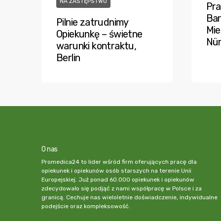
NA ZASTĘPSTWO
Pra
Bar
Pilnie zatrudnimy
Mie
Opiekunkę – świetne
Nü
warunki kontraktu,
Berlin
O nas
Promedica24 to lider wśród firm oferujących pracę dla
opiekunek i opiekunów osób starszych na terenie Unii
Europejskiej. Już ponad 60.000 opiekunek i opiekunów
zdecydowało się podjąć z nami współpracę w Polsce i za
granicą. Cechuje nas wieloletnie doświadczenie, indywidualne
podejście oraz kompleksowość.