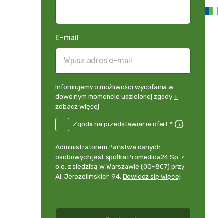
E-mail
Informujemy
Informujemy o możliwości wycofania w
o
dowolnym momencie udzielonej zgody
+
możliwości
zobacz więcej
wycofania
B2E-
Zgoda na przedstawianie ofert *
w
DE
dowolnym
Zgoda
momencie
Administrator
Administratorem Państwa danych
na
udzielonej
danych
osobowych jest spółka Promedica24 Sp. z
przedstawianie
zgody
osobowych
o.o. z siedzibą w Warszawie (00-807) przy
ofert
*
+
Al. Jerozolimskich 94.
Dowiedz się więcej
zobacz
więcej
*