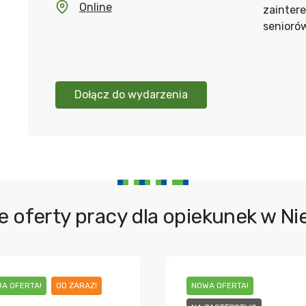
Online
zainter
senioró
Dołącz do wydarzenia
e oferty pracy dla opiekunek w N
A OFERTA!
OD ZARAZ!
NOWA OFERTA!