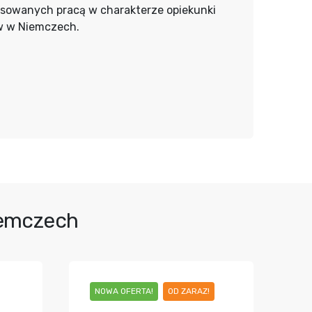
esowanych pracą w charakterze opiekunki
w w Niemczech.
iemczech
NOWA OFERTA!
OD ZARAZ!