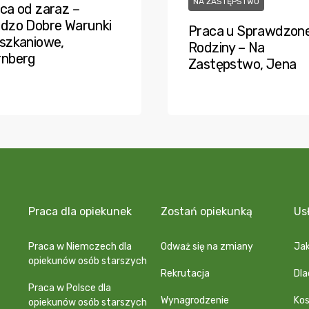
NA ZASTĘPSTWO
ca od zaraz –
dzo Dobre Warunki
Praca u Sprawdzone
szkaniowe,
Rodziny – Na
rnberg
Zastępstwo, Jena
Praca dla opiekunek
Zostań opiekunką
Us
Praca w Niemczech dla
Odważ się na zmiany
Jak
opiekunów osób starszych
Rekrutacja
Dl
Praca w Polsce dla
Wynagrodzenie
Kos
opiekunów osób starszych