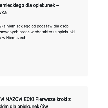
iemieckiego dla opiekunek –
wka
yka niemieckiego od podstaw dla osób
esowanych pracą w charakterze opiekunki
w w Niemczech.
 MAZOWIECKI Pierwsze kroki z
ckim dla opiekunek/ów