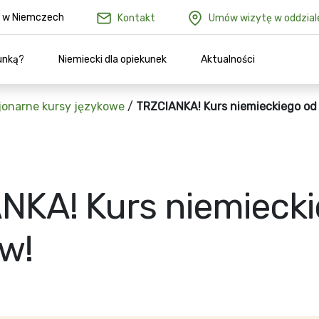
ów w Niemczech
Kontakt
Umów wizytę w oddzial
unką?
Niemiecki dla opiekunek
Aktualności
jonarne kursy językowe
/
TRZCIANKA! Kurs niemieckiego od
NKA! Kurs niemieck
w!