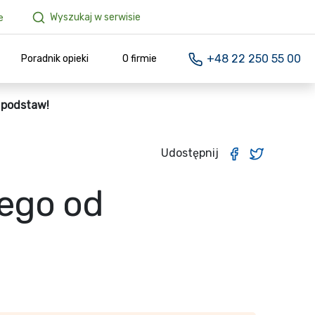
Wyszukaj w serwisie
e
+48 22 250 55 00
Poradnik opieki
O firmie
 podstaw!
Udostępnij
iego od