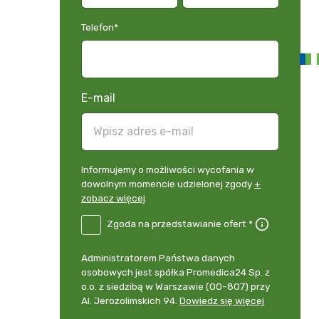
Telefon
*
E-mail
Informujemy
Informujemy o możliwości wycofania w
o
dowolnym momencie udzielonej zgody
+
możliwości
zobacz więcej
wycofania
B2E-
Zgoda na przedstawianie ofert *
w
DE
dowolnym
Zgoda
momencie
Administrator
Administratorem Państwa danych
na
udzielonej
danych
osobowych jest spółka Promedica24 Sp. z
przedstawianie
zgody
osobowych
o.o. z siedzibą w Warszawie (00-807) przy
ofert
*
+
Al. Jerozolimskich 94.
Dowiedz się więcej
zobacz