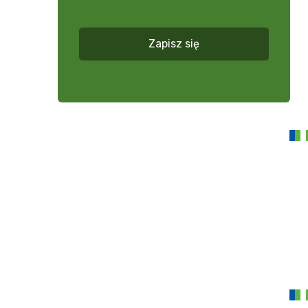
więcej
*
Zapisz się