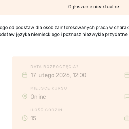
Ogłoszenie nieaktualne
iego od podstaw dla osób zainteresowanych pracą w chara
odstaw języka niemieckiego i poznasz niezwykle przydatn
DATA ROZPOCZĘCIA?
17 lutego 2026, 12:00
MIEJSCE KURSU
Online
ILOŚĆ GODZIN
15