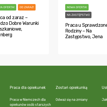
A OFERTA!
OD ZARAZ!
NOWA OFERTA!
NA ZASTĘPSTWO
ca od zaraz –
dzo Dobre Warunki
Praca u Sprawdzone
szkaniowe,
Rodziny – Na
rnberg
Zastępstwo, Jena
Praca dla opiekunek
Zostań opiekunką
Us
Praca w Niemczech dla
Odważ się na zmiany
Jak
opiekunów osób starszych