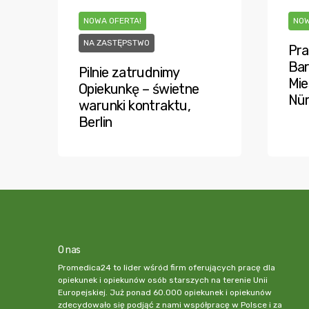
NOWA OFERTA!
NOW
NA ZASTĘPSTWO
Pra
Bar
Pilnie zatrudnimy
Mie
Opiekunkę – świetne
Nü
warunki kontraktu,
Berlin
O nas
Promedica24 to lider wśród firm oferujących pracę dla
opiekunek i opiekunów osób starszych na terenie Unii
Europejskiej. Już ponad 60.000 opiekunek i opiekunów
zdecydowało się podjąć z nami współpracę w Polsce i za