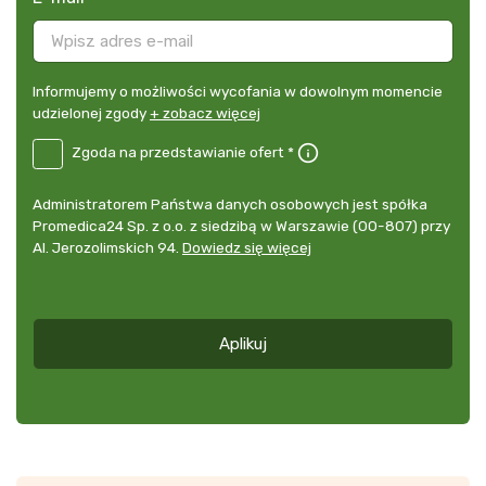
Informujemy
Informujemy o możliwości wycofania w dowolnym momencie
o
udzielonej zgody
+ zobacz więcej
możliwości
B2E-
Zgoda na przedstawianie ofert *
wycofania
DE
w
Zgoda
dowolnym
Administrator
Administratorem Państwa danych osobowych jest spółka
na
momencie
danych
Promedica24 Sp. z o.o. z siedzibą w Warszawie (00-807) przy
przedstawianie
udzielonej
osobowych
Al. Jerozolimskich 94.
Dowiedz się więcej
ofert
*
zgody
+
zobacz
więcej
Aplikuj
*