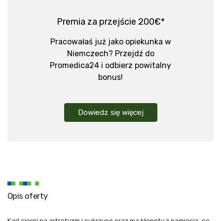
Premia za przejście 200€*
Pracowałaś już jako opiekunka w
Niemczech? Przejdź do
Promedica24 i odbierz powitalny
bonus!
Dowiedz się więcej
Opis oferty
Karl cierpi na artretyzm i cukrzycę oraz ma kłopoty z pamięcią, co