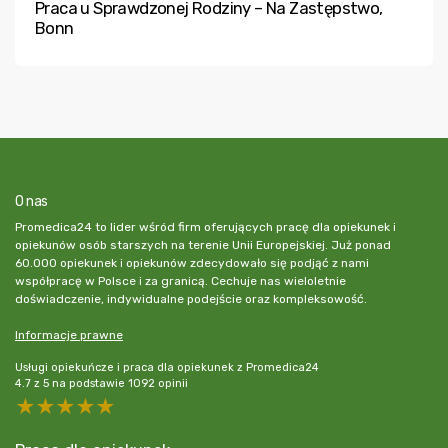
Praca u Sprawdzonej Rodziny – Na Zastępstwo,
Bonn
O nas
Promedica24 to lider wśród firm oferujących pracę dla opiekunek i
opiekunów osób starszych na terenie Unii Europejskiej. Już ponad
60.000 opiekunek i opiekunów zdecydowało się podjąć z nami
współpracę w Polsce i za granicą. Cechuje nas wieloletnie
doświadczenie, indywidualne podejście oraz kompleksowość.
Informacje prawne
Usługi opiekuńcze i praca dla opiekunek z Promedica24
4.7
z
5
na podstawie
1092
opinii
5 stars
4 stars
3 stars
2 stars
1 star