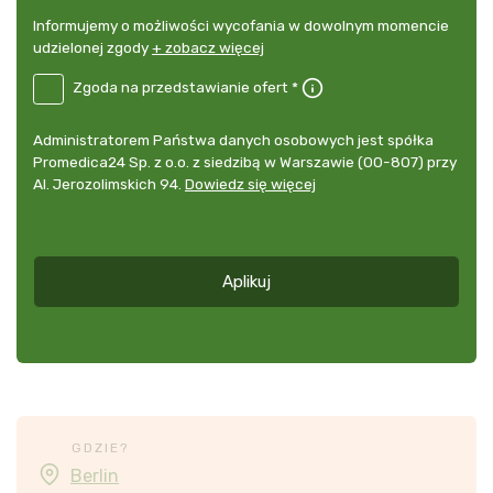
Informujemy
Informujemy o możliwości wycofania w dowolnym momencie
o
udzielonej zgody
+ zobacz więcej
możliwości
B2E-
Zgoda na przedstawianie ofert *
wycofania
DE
w
Zgoda
dowolnym
Administrator
Administratorem Państwa danych osobowych jest spółka
na
momencie
danych
Promedica24 Sp. z o.o. z siedzibą w Warszawie (00-807) przy
przedstawianie
udzielonej
osobowych
Al. Jerozolimskich 94.
Dowiedz się więcej
ofert
*
zgody
+
zobacz
więcej
Aplikuj
*
GDZIE?
Berlin