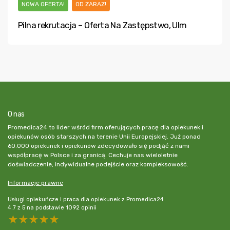
NOWA OFERTA!
OD ZARAZ!
Pilna rekrutacja – Oferta Na Zastępstwo, Ulm
O nas
Promedica24 to lider wśród firm oferujących pracę dla opiekunek i
opiekunów osób starszych na terenie Unii Europejskiej. Już ponad
60.000 opiekunek i opiekunów zdecydowało się podjąć z nami
współpracę w Polsce i za granicą. Cechuje nas wieloletnie
doświadczenie, indywidualne podejście oraz kompleksowość.
Informacje prawne
Usługi opiekuńcze i praca dla opiekunek z Promedica24
4.7
z
5
na podstawie
1092
opinii
5 stars
4 stars
3 stars
2 stars
1 star