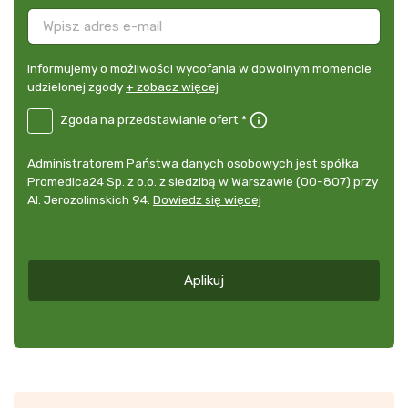
Informujemy
Informujemy o możliwości wycofania w dowolnym momencie
o
udzielonej zgody
+ zobacz więcej
możliwości
B2E-
Zgoda na przedstawianie ofert *
wycofania
DE
w
Zgoda
dowolnym
Administrator
Administratorem Państwa danych osobowych jest spółka
na
momencie
danych
Promedica24 Sp. z o.o. z siedzibą w Warszawie (00-807) przy
przedstawianie
udzielonej
osobowych
Al. Jerozolimskich 94.
Dowiedz się więcej
ofert
*
zgody
+
zobacz
więcej
Aplikuj
*