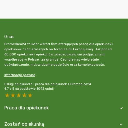
O nas
Promedica24 to lider wśród firm oferujących pracę dla opiekunek i
opiekunów osób starszych na terenie Unii Europejskiej. Już ponad
60.000 opiekunek i opiekunów zdecydowało się podjąć z nami
współpracę w Polsce i za granicą. Cechuje nas wieloletnie
doświadczenie, indywidualne podejście oraz kompleksowość.
Informacje prawne
Usługi opiekuńcze i praca dla opiekunek z Promedica24
4.7
z
5
na podstawie
1092
opinii
5 stars
4 stars
3 stars
2 stars
1 star
Praca dla opiekunek
Zostań opiekunką