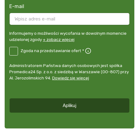
E-mail
Informujemy
Informujemy o możliwości wycofania w dowolnym momencie
o
udzielonej zgody
+ zobacz więcej
możliwości
B2E-
Zgoda na przedstawianie ofert *
wycofania
DE
w
Zgoda
dowolnym
Administrator
Administratorem Państwa danych osobowych jest spółka
na
momencie
danych
Promedica24 Sp. z o.o. z siedzibą w Warszawie (00-807) przy
przedstawianie
udzielonej
osobowych
Al. Jerozolimskich 94.
Dowiedz się więcej
ofert
*
zgody
+
zobacz
więcej
Aplikuj
*