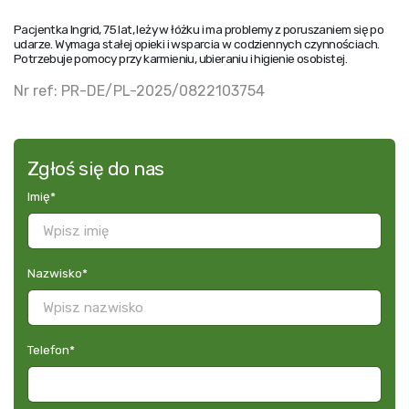
Pacjentka Ingrid, 75 lat, leży w łóżku i ma problemy z poruszaniem się po
udarze. Wymaga stałej opieki i wsparcia w codziennych czynnościach.
Potrzebuje pomocy przy karmieniu, ubieraniu i higienie osobistej.
Nr ref: PR-DE/PL-2025/0822103754
Zgłoś się do nas
Imię
*
Nazwisko
*
Telefon
*