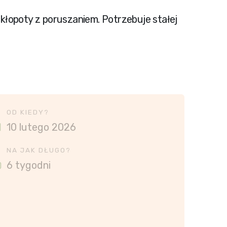
 kłopoty z poruszaniem. Potrzebuje stałej
OD KIEDY?
10 lutego 2026
NA JAK DŁUGO?
6 tygodni