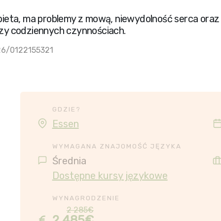
kobieta, ma problemy z mową, niewydolność serca oraz
przy codziennych czynnościach.
26/0122155321
GDZIE?
Essen
WYMAGANA ZNAJOMOŚĆ JĘZYKA
Średnia
Dostępne kursy językowe
WYNAGRODZENIE
2 285€
2 485€