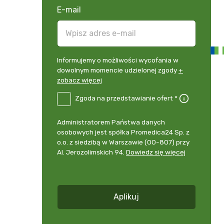
E-mail
Informujemy
Informujemy o możliwości wycofania w
o
dowolnym momencie udzielonej zgody
+
możliwości
zobacz więcej
wycofania
B2E-
Zgoda na przedstawianie ofert *
w
DE
dowolnym
Zgoda
momencie
Administrator
Administratorem Państwa danych
na
udzielonej
danych
osobowych jest spółka Promedica24 Sp. z
przedstawianie
zgody
osobowych
o.o. z siedzibą w Warszawie (00-807) przy
ofert
*
+
Al. Jerozolimskich 94.
Dowiedz się więcej
zobacz
więcej
*
Aplikuj