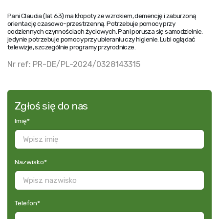
Pani Claudia (lat 63) ma kłopoty ze wzrokiem, demencję i zaburzoną
orientację czasowo-przestrzenną. Potrzebuje pomocy przy
codziennych czynnościach życiowych. Pani porusza się samodzielnie,
jedynie potrzebuje pomocy przy ubieraniu czy higienie. Lubi oglądać
telewizje, szczególnie programy przyrodnicze.
Nr ref: PR-DE/PL-2024/0328143315
Zgłoś się do nas
Imię
*
Nazwisko
*
Telefon
*