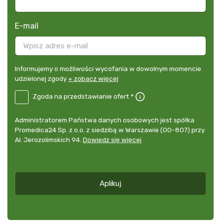
E-mail
Informujemy
Informujemy o możliwości wycofania w dowolnym momencie
o
udzielonej zgody
+ zobacz więcej
możliwości
B2E-
Zgoda na przedstawianie ofert *
wycofania
DE
w
Zgoda
dowolnym
Administrator
Administratorem Państwa danych osobowych jest spółka
na
momencie
danych
Promedica24 Sp. z o.o. z siedzibą w Warszawie (00-807) przy
przedstawianie
udzielonej
osobowych
Al. Jerozolimskich 94.
Dowiedz się więcej
ofert
*
zgody
+
zobacz
więcej
Aplikuj
*