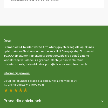
O nas
Promedica24 to lider wśród firm oferujących pracę dla opiekunek i
opiekunów osób starszych na terenie Unii Europejskiej. Już ponad
60.000 opiekunek i opiekunów zdecydowało się podjąć z nami
współpracę w Polsce i za granicą. Cechuje nas wieloletnie
doświadczenie, indywidualne podejście oraz kompleksowość.
Informacje prawne
Usługi opiekuńcze i praca dla opiekunek z Promedica24
4.7
z
5
na podstawie
1092
opinii
5 stars
4 stars
3 stars
2 stars
1 star
Praca dla opiekunek