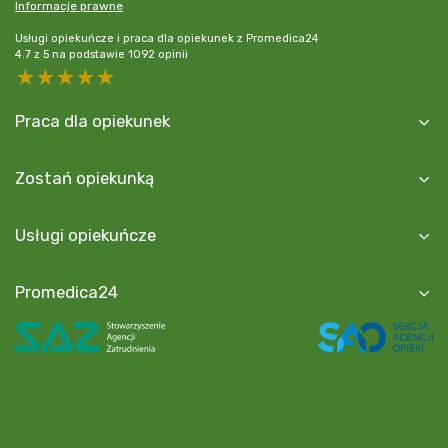
Informacje prawne
Usługi opiekuńcze i praca dla opiekunek z Promedica24
4.7
z
5
na podstawie
1092
opinii
5 stars
4 stars
3 stars
2 stars
1 star
Praca dla opiekunek
Zostań opiekunką
Usługi opiekuńcze
Promedica24