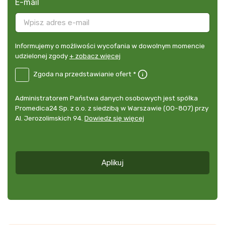
E-mail
Informujemy
Informujemy o możliwości wycofania w dowolnym momencie
o
udzielonej zgody
+ zobacz więcej
możliwości
B2E-
Zgoda na przedstawianie ofert *
wycofania
DE
w
Zgoda
dowolnym
Administrator
Administratorem Państwa danych osobowych jest spółka
na
momencie
danych
Promedica24 Sp. z o.o. z siedzibą w Warszawie (00-807) przy
przedstawianie
udzielonej
osobowych
Al. Jerozolimskich 94.
Dowiedz się więcej
ofert
*
zgody
+
zobacz
więcej
Aplikuj
*