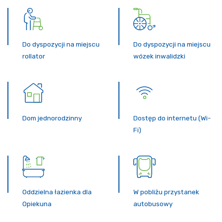
Do dyspozycji na miejscu
Do dyspozycji na miejscu
rollator
wózek inwalidzki
Dom jednorodzinny
Dostęp do internetu (Wi-
Fi)
Oddzielna łazienka dla
W pobliżu przystanek
Opiekuna
autobusowy