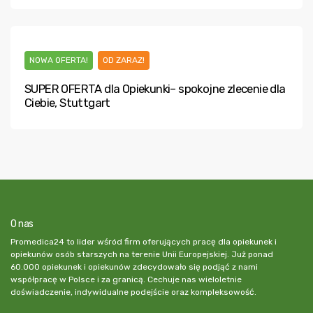
NOWA OFERTA!
OD ZARAZ!
SUPER OFERTA dla Opiekunki– spokojne zlecenie dla
Ciebie, Stuttgart
O nas
Promedica24 to lider wśród firm oferujących pracę dla opiekunek i
opiekunów osób starszych na terenie Unii Europejskiej. Już ponad
60.000 opiekunek i opiekunów zdecydowało się podjąć z nami
współpracę w Polsce i za granicą. Cechuje nas wieloletnie
doświadczenie, indywidualne podejście oraz kompleksowość.