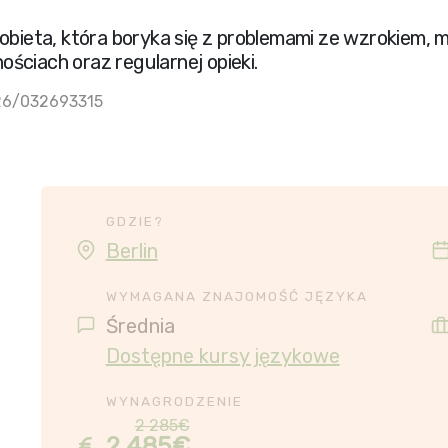
kobieta, która boryka się z problemami ze wzrokiem, 
ściach oraz regularnej opieki.
026/032693315
GDZIE?
Berlin
WYMAGANA ZNAJOMOŚĆ JĘZYKA
Średnia
Dostępne kursy językowe
WYNAGRODZENIE
2 285€
2 485€