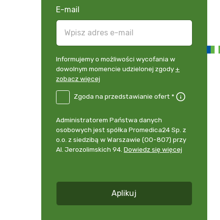
E-mail
Informujemy
Informujemy o możliwości wycofania w
o
dowolnym momencie udzielonej zgody
+
możliwości
zobacz więcej
wycofania
B2E-
Zgoda na przedstawianie ofert *
w
DE
dowolnym
Zgoda
momencie
Administrator
Administratorem Państwa danych
na
udzielonej
danych
osobowych jest spółka Promedica24 Sp. z
przedstawianie
zgody
osobowych
o.o. z siedzibą w Warszawie (00-807) przy
ofert
*
+
Al. Jerozolimskich 94.
Dowiedz się więcej
zobacz
więcej
*
Aplikuj