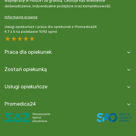
współpracę w Polsce i za granicą. Cechuje nas wieloletnie
doświadczenie, indywidualne podejście oraz kompleksowość.
Informacje prawne
Usługi opiekuńcze i praca dla opiekunek z Promedica24
4.7
z
5
na podstawie
1092
opinii
5 stars
4 stars
3 stars
2 stars
1 star
Praca dla opiekunek
Zostań opiekunką
Usługi opiekuńcze
Promedica24