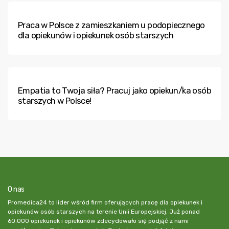
Praca w Polsce z zamieszkaniem u podopiecznego
dla opiekunów i opiekunek osób starszych
Empatia to Twoja siła? Pracuj jako opiekun/ka osób
starszych w Polsce!
O nas
Promedica24 to lider wśród firm oferujących pracę dla opiekunek i
opiekunów osób starszych na terenie Unii Europejskiej. Już ponad
60.000 opiekunek i opiekunów zdecydowało się podjąć z nami