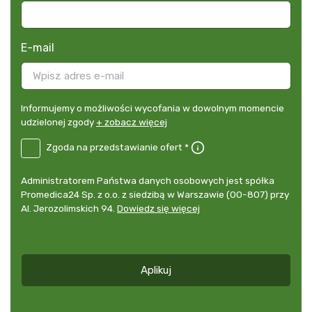
E-mail
Informujemy
Informujemy o możliwości wycofania w dowolnym momencie
o
udzielonej zgody
+ zobacz więcej
możliwości
B2E-
Zgoda na przedstawianie ofert *
wycofania
PL
w
Zgoda
dowolnym
Administrator
Administratorem Państwa danych osobowych jest spółka
na
momencie
danych
Promedica24 Sp. z o.o. z siedzibą w Warszawie (00-807) przy
przedstawianie
udzielonej
osobowych
Al. Jerozolimskich 94.
Dowiedz się więcej
ofert
*
zgody
+
zobacz
więcej
Aplikuj
*