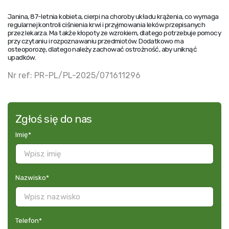
Janina, 87-letnia kobieta, cierpi na choroby układu krążenia, co wymaga
regularnej kontroli ciśnienia krwi i przyjmowania leków przepisanych
przez lekarza. Ma także kłopoty ze wzrokiem, dlatego potrzebuje pomocy
przy czytaniu i rozpoznawaniu przedmiotów. Dodatkowo ma
osteoporozę, dlatego należy zachować ostrożność, aby uniknąć
upadków.
Nr ref: PR-PL/PL-2025/071611296
Zgłoś się do nas
Imię
*
Nazwisko
*
Telefon
*