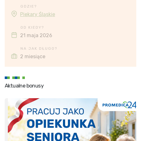
GDZIE?
Piekary Śląskie
OD KIEDY?
21 maja 2026
NA JAK DŁUGO?
2 miesiące
Aktualne bonusy