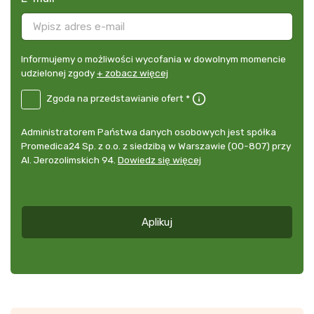
Informujemy
Informujemy o możliwości wycofania w dowolnym momencie
o
udzielonej zgody
+ zobacz więcej
możliwości
B2E-
Zgoda na przedstawianie ofert *
wycofania
PL
w
Zgoda
dowolnym
Administrator
Administratorem Państwa danych osobowych jest spółka
na
momencie
danych
Promedica24 Sp. z o.o. z siedzibą w Warszawie (00-807) przy
przedstawianie
udzielonej
osobowych
Al. Jerozolimskich 94.
Dowiedz się więcej
ofert
*
zgody
+
zobacz
więcej
Aplikuj
*