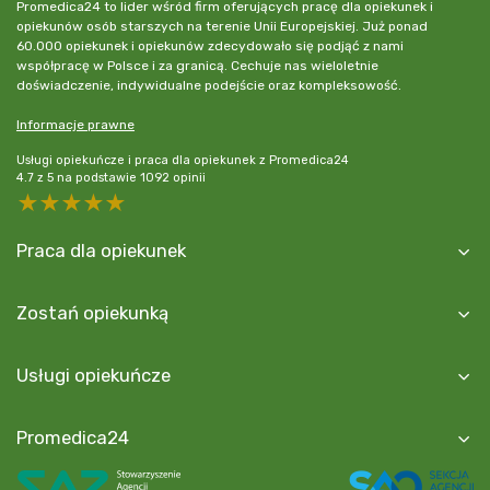
Promedica24 to lider wśród firm oferujących pracę dla opiekunek i
opiekunów osób starszych na terenie Unii Europejskiej. Już ponad
60.000 opiekunek i opiekunów zdecydowało się podjąć z nami
współpracę w Polsce i za granicą. Cechuje nas wieloletnie
doświadczenie, indywidualne podejście oraz kompleksowość.
Informacje prawne
Usługi opiekuńcze i praca dla opiekunek z Promedica24
4.7
z
5
na podstawie
1092
opinii
5 stars
4 stars
3 stars
2 stars
1 star
Praca dla opiekunek
Zostań opiekunką
Usługi opiekuńcze
Promedica24