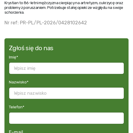
Krystian to 86-letni mężczyzna cierpiący na artretyzm, cukrzycę oraz
problemy z poruszaniem. Potrzebuje stałej opieki ze względu na swoje
schorzenia.
Nr ref: PR-PL/PL-2026/0428102642
Zgłoś się do nas
Imię
*
Nazwisko
*
Telefon
*
E-mail