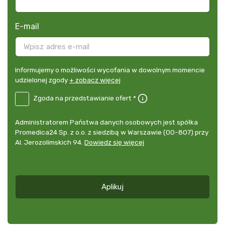
E-mail
Informujemy
Informujemy o możliwości wycofania w dowolnym momencie
o
udzielonej zgody
+ zobacz więcej
możliwości
B2E-
Zgoda na przedstawianie ofert *
wycofania
PL
w
Zgoda
dowolnym
Administrator
Administratorem Państwa danych osobowych jest spółka
na
momencie
danych
Promedica24 Sp. z o.o. z siedzibą w Warszawie (00-807) przy
przedstawianie
udzielonej
osobowych
Al. Jerozolimskich 94.
Dowiedz się więcej
ofert
*
zgody
+
zobacz
więcej
Aplikuj
*