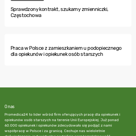
Sprawdzony kontrakt, szukamy zmienniczki,
Częstochowa
Praca w Polsce z zamieszkaniem u podopiecznego
dla opiekunów i opiekunek osób starszych
O nas
Promedica24 to lider wśród firm oferujących pracę dla opiekunek i
opiekunów osób starszych na terenie Unii Europejskiej. Już ponad
60.000 opiekunek i opiekunów zdecydowało się podjąć z nami
współpracę w Polsce i za granicą. Cechuje nas wieloletnie