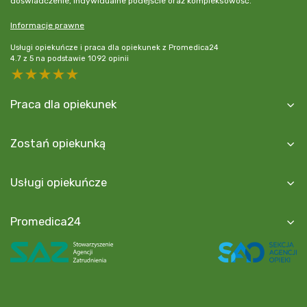
doświadczenie, indywidualne podejście oraz kompleksowość.
Informacje prawne
Usługi opiekuńcze i praca dla opiekunek z Promedica24
4.7
z
5
na podstawie
1092
opinii
5 stars
4 stars
3 stars
2 stars
1 star
Praca dla opiekunek
Zostań opiekunką
Usługi opiekuńcze
Promedica24