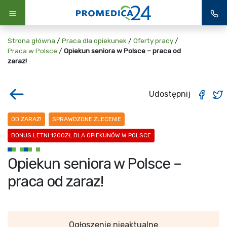
Strona główna
/
Praca dla opiekunek
/
Oferty pracy
/
Praca w Polsce
/
Opiekun seniora w Polsce – praca od
zaraz!
Udostępnij
OD ZARAZ!
SPRAWDZONE ZLECENIE
BONUS LETNI 1200ZŁ DLA OPIEKUNÓW W POLSCE
Opiekun seniora w Polsce –
praca od zaraz!
Ogłoszenie nieaktualne