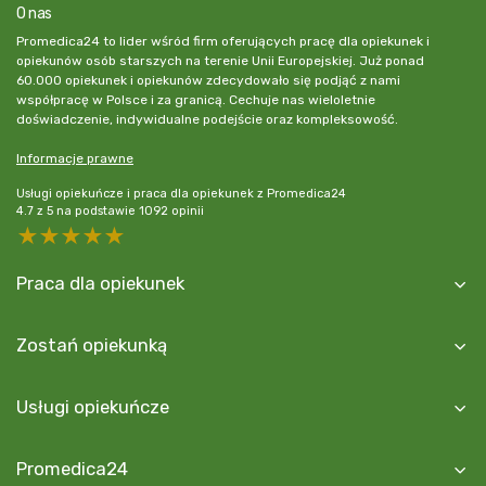
O nas
Promedica24 to lider wśród firm oferujących pracę dla opiekunek i
opiekunów osób starszych na terenie Unii Europejskiej. Już ponad
60.000 opiekunek i opiekunów zdecydowało się podjąć z nami
współpracę w Polsce i za granicą. Cechuje nas wieloletnie
doświadczenie, indywidualne podejście oraz kompleksowość.
Informacje prawne
Usługi opiekuńcze i praca dla opiekunek z Promedica24
4.7
z
5
na podstawie
1092
opinii
5 stars
4 stars
3 stars
2 stars
1 star
Praca dla opiekunek
Zostań opiekunką
Usługi opiekuńcze
Promedica24