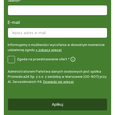
Telefon
*
E-mail
Informujemy
Informujemy o możliwości wycofania w dowolnym momencie
o
udzielonej zgody
+ zobacz więcej
możliwości
B2E-
Zgoda na przedstawianie ofert *
wycofania
PL
w
Zgoda
dowolnym
Administrator
Administratorem Państwa danych osobowych jest spółka
na
momencie
danych
Promedica24 Sp. z o.o. z siedzibą w Warszawie (00-807) przy
przedstawianie
udzielonej
osobowych
Al. Jerozolimskich 94.
Dowiedz się więcej
ofert
*
zgody
+
zobacz
więcej
Aplikuj
*