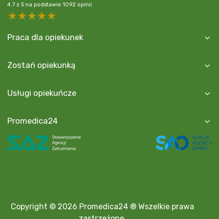
4.7
z
5
na podstawie
1092
opinii
5 stars
4 stars
3 stars
2 stars
1 star
Praca dla opiekunek
Zostań opiekunką
Usługi opiekuńcze
Promedica24
Copyright © 2026 Promedica24 ® Wszelkie prawa
zastrzeżone.