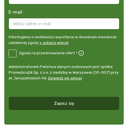
E-mail
Informujemy
Informujemy o możliwości wycofania w dowolnym momencie
o
udzielonej zgody
+ zobacz więcej
możliwości
B2E-
Zgoda na przedstawianie ofert *
wycofania
DE
w
Zgoda
dowolnym
Administrator
Administratorem Państwa danych osobowych jest spółka
na
momencie
danych
Promedica24 Sp. z o.o. z siedzibą w Warszawie (00-807) przy
przedstawianie
udzielonej
osobowych
Al. Jerozolimskich 94.
Dowiedz się więcej
ofert
*
zgody
+
zobacz
więcej
Zapisz się
*