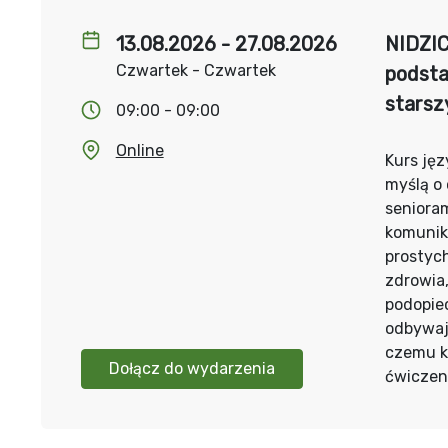
13.08.2026 - 27.08.2026
NIDZIC
Czwartek - Czwartek
podsta
starsz
09:00 - 09:00
Online
Kurs jęz
myślą o
senioram
komunika
prostyc
zdrowia
podopiec
odbywaj
czemu k
Dołącz do wydarzenia
ćwiczeni