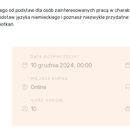
iego od podstaw dla osób zainteresowanych pracą w chara
odstaw języka niemieckiego i poznasz niezwykle przydatn
potkań.
DATA ROZPOCZĘCIA?
10 grudnia 2024, 00:00
MIEJSCE KURSU
Online
ILOŚĆ GODZIN
10