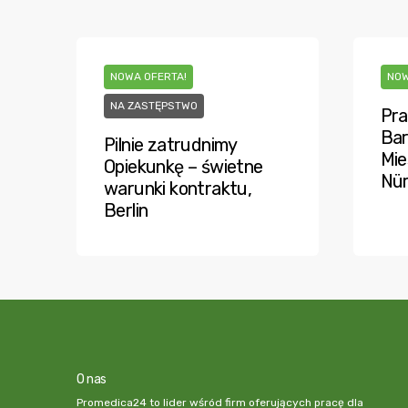
NOWA OFERTA!
NOW
NA ZASTĘPSTWO
Pra
Bar
Pilnie zatrudnimy
Mie
Opiekunkę – świetne
Nü
warunki kontraktu,
Berlin
O nas
Promedica24 to lider wśród firm oferujących pracę dla