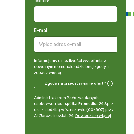
Telefon
*
E-mail
Informujemy
Informujemy o możliwości wycofania w
o
dowolnym momencie udzielonej zgody
+
możliwości
zobacz więcej
wycofania
B2E-
Zgoda na przedstawianie ofert *
w
DE
dowolnym
Zgoda
momencie
Administrator
Administratorem Państwa danych
na
udzielonej
danych
osobowych jest spółka Promedica24 Sp. z
przedstawianie
zgody
osobowych
o.o. z siedzibą w Warszawie (00-807) przy
ofert
*
+
Al. Jerozolimskich 94.
Dowiedz się więcej
zobacz
więcej
*