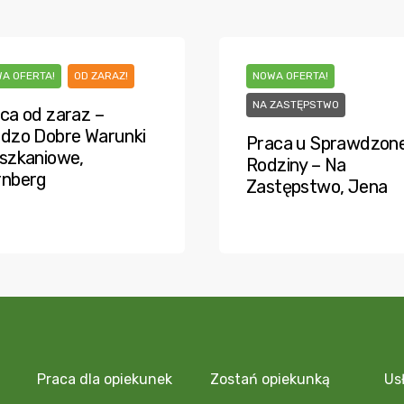
A OFERTA!
OD ZARAZ!
NOWA OFERTA!
NA ZASTĘPSTWO
ca od zaraz –
dzo Dobre Warunki
Praca u Sprawdzone
szkaniowe,
Rodziny – Na
rnberg
Zastępstwo, Jena
Praca dla opiekunek
Zostań opiekunką
Us