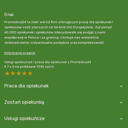
O nas
Promedica24 to lider wśród firm oferujących pracę dla opiekunek i
opiekunów osób starszych na terenie Unii Europejskiej. Już ponad
60.000 opiekunek i opiekunów zdecydowało się podjąć z nami
współpracę w Polsce i za granicą. Cechuje nas wieloletnie
doświadczenie, indywidualne podejście oraz kompleksowość.
Informacje prawne
Usługi opiekuńcze i praca dla opiekunek z Promedica24
4.7
z
5
na podstawie
1092
opinii
5 stars
4 stars
3 stars
2 stars
1 star
Praca dla opiekunek
Zostań opiekunką
Usługi opiekuńcze