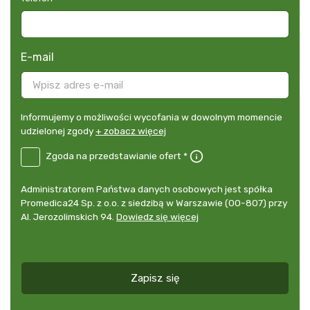
E-mail
Informujemy
Informujemy o możliwości wycofania w dowolnym momencie
o
udzielonej zgody
+ zobacz więcej
możliwości
B2E-
Zgoda na przedstawianie ofert *
wycofania
DE
w
Zgoda
dowolnym
Administrator
Administratorem Państwa danych osobowych jest spółka
na
momencie
danych
Promedica24 Sp. z o.o. z siedzibą w Warszawie (00-807) przy
przedstawianie
udzielonej
osobowych
Al. Jerozolimskich 94.
Dowiedz się więcej
ofert
*
zgody
+
zobacz
więcej
Zapisz się
*