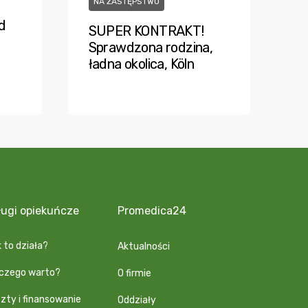
NA ZASTĘPSTWO
d
SUPER KONTRAKT!
Sprawdzona rodzina,
ładna okolica, Köln
ługi opiekuńcze
Promedica24
 to działa?
Aktualności
aczego warto?
O firmie
zty i finansowanie
Oddziały