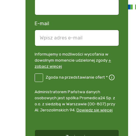
E-mail
Informujemy
Informujemy o możliwości wycofania w
o
dowolnym momencie udzielonej zgody
+
możliwości
zobacz więcej
wycofania
B2E-
Zgoda na przedstawianie ofert *
w
DE
dowolnym
Zgoda
momencie
Administrator
Administratorem Państwa danych
na
udzielonej
danych
osobowych jest spółka Promedica24 Sp. z
przedstawianie
zgody
osobowych
o.o. z siedzibą w Warszawie (00-807) przy
ofert
*
+
Al. Jerozolimskich 94.
Dowiedz się więcej
zobacz
więcej
*