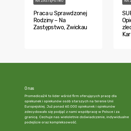
NA ZASTĘPSTWO
NA 
Praca u Sprawdzonej
SU
Rodziny – Na
Opi
Zastępstwo, Zwickau
zle
Kar
O nas
Promedica24 to lider wśród firm oferujących pracę dla
opiekunek i opiekunów osób starszych na terenie Unii
Europejskiej. Już ponad 60.000 opiekunek i opiekunów
zdecydowało się podjąć z nami współpracę w Polsce i za
granicą. Cechuje nas wieloletnie doświadczenie, indywidualne
podejście oraz kompleksowość.