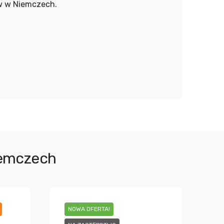
w w Niemczech.
iemczech
NOWA OFERTA!