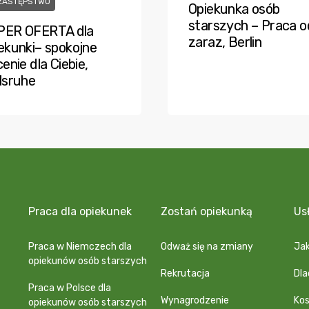
ZASTĘPSTWO
Opiekunka osób
starszych – Praca o
PER OFERTA dla
zaraz, Berlin
ekunki– spokojne
cenie dla Ciebie,
lsruhe
Praca dla opiekunek
Zostań opiekunką
Us
Praca w Niemczech dla
Odważ się na zmiany
Jak
opiekunów osób starszych
Rekrutacja
Dl
Praca w Polsce dla
Wynagrodzenie
Kos
opiekunów osób starszych