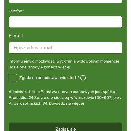
Telefon
*
E-mail
Informujemy
Informujemy o możliwości wycofania w dowolnym momencie
o
udzielonej zgody
+ zobacz więcej
możliwości
B2E-
Zgoda na przedstawianie ofert *
wycofania
DE
w
Zgoda
dowolnym
Administrator
Administratorem Państwa danych osobowych jest spółka
na
momencie
danych
Promedica24 Sp. z o.o. z siedzibą w Warszawie (00-807) przy
przedstawianie
udzielonej
osobowych
Al. Jerozolimskich 94.
Dowiedz się więcej
ofert
*
zgody
+
zobacz
więcej
Zapisz się