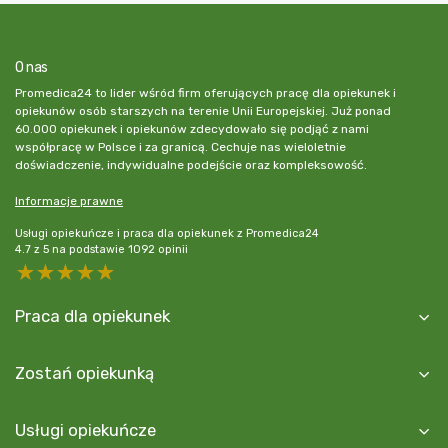
O nas
Promedica24 to lider wśród firm oferujących pracę dla opiekunek i
opiekunów osób starszych na terenie Unii Europejskiej. Już ponad
60.000 opiekunek i opiekunów zdecydowało się podjąć z nami
współpracę w Polsce i za granicą. Cechuje nas wieloletnie
doświadczenie, indywidualne podejście oraz kompleksowość.
Informacje prawne
Usługi opiekuńcze i praca dla opiekunek z Promedica24
4.7
z
5
na podstawie
1092
opinii
5 stars
4 stars
3 stars
2 stars
1 star
Praca dla opiekunek
Zostań opiekunką
Usługi opiekuńcze