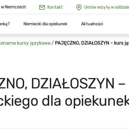
ów w Niemczech
Kontakt
Umów wizytę w oddzial
unką?
Niemiecki dla opiekunek
Aktualności
jonarne kursy językowe
/
PAJĘCZNO, DZIAŁOSZYN – kurs jęz
NO, DZIAŁOSZYN – k
ckiego dla opiekune