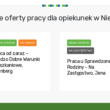
e oferty pracy dla opiekunek w N
A OFERTA!
OD ZARAZ!
NOWA OFERTA!
NA ZASTĘPSTWO
ca od zaraz –
dzo Dobre Warunki
Praca u Sprawdzone
szkaniowe,
Rodziny – Na
rnberg
Zastępstwo, Jena