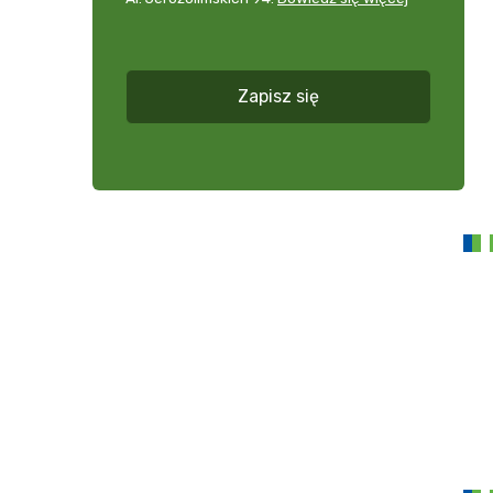
zobacz
więcej
*
Zapisz się