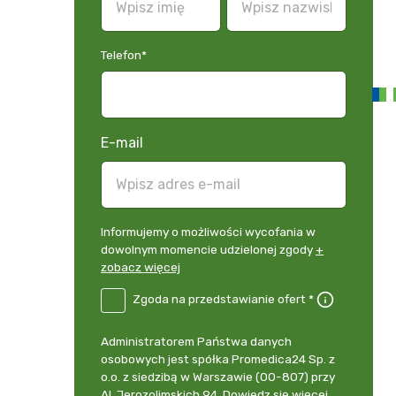
Telefon
*
E-mail
Informujemy
Informujemy o możliwości wycofania w
o
dowolnym momencie udzielonej zgody
+
możliwości
zobacz więcej
wycofania
B2E-
Zgoda na przedstawianie ofert *
w
DE
dowolnym
Zgoda
momencie
Administrator
Administratorem Państwa danych
na
udzielonej
danych
osobowych jest spółka Promedica24 Sp. z
przedstawianie
zgody
osobowych
o.o. z siedzibą w Warszawie (00-807) przy
ofert
*
+
Al. Jerozolimskich 94.
Dowiedz się więcej