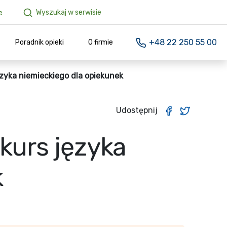
Wyszukaj w serwisie
e
+48 22 250 55 00
Poradnik opieki
O firmie
yka niemieckiego dla opiekunek
Udostępnij
urs języka
k