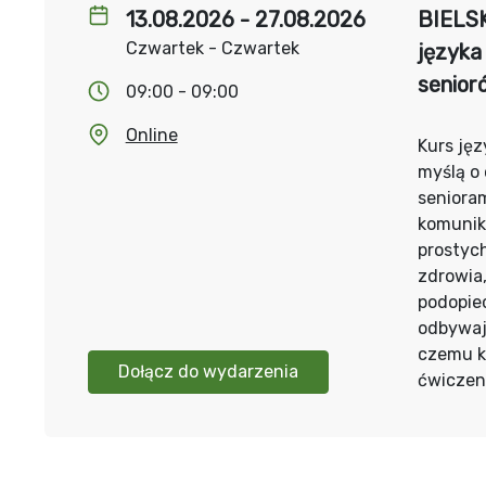
13.08.2026 - 27.08.2026
BIELS
Czwartek - Czwartek
języka
senior
09:00 - 09:00
Online
Kurs jęz
myślą o
senioram
komunika
prostyc
zdrowia
podopiec
odbywaj
czemu k
Dołącz do wydarzenia
ćwiczeni