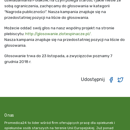
uświadamiania Polaków, na czym polega starość i jakie niesie ze
sobą ograniczenia, zachęcamy do głosowania w kategorii
“Nagroda publiczności”. Nasza kampania znajduje się na
przedostatniej pozycji na liście do głosowania.
Możecie oddać swój głos na nasz wspólny projekt na stronie
plebiscytu:
http://glosowanie.zlotespinacze.pl/.
Nasza kampania znajduje się na przedostatniej pozycji na liście do
głosowania.
Głosowanie trwa do 23 listopada, a zwycięzców poznamy 7
grudnia 2018 r.
Udostępnij
O nas
Promedica24 to lider wśród firm oferujących pracę dla opiekunek i
opiekunów osób starszych na terenie Unii Europejskiej. Już ponad