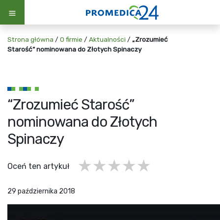
Strona główna
/
O firmie
/
Aktualności
/
„Zrozumieć
Starość” nominowana do Złotych Spinaczy
“Zrozumieć Starość”
nominowana do Złotych
Spinaczy
1 gwiazdka
2 gwiazdki
3 gwiazdki
4 gwiazdki
5 gwiazd
Oceń ten artykuł
29 października 2018