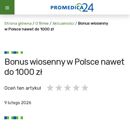
Strona główna
/
O firmie
/
Aktualności
/
Bonus wiosenny
w Polsce nawet do 1000 zł
Bonus wiosenny w Polsce nawet
do 1000 zł
1 gwiazdka
2 gwiazdki
3 gwiazdki
4 gwiazdki
5 gwiazd
Oceń ten artykuł
9 lutego 2026