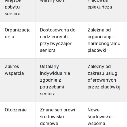
Miejsce
Własny dom
Placówka
pobytu
opiekuńcza
seniora
Organizacja
Dostosowana do
Zależna od
dnia
codziennych
organizacji i
przyzwyczajeń
harmonogramu
seniora
placówki
Zakres
Ustalany
Zależny od
wsparcia
indywidualnie
zakresu usług
zgodnie z
oferowanych
potrzebami
przez placówkę
seniora
Otoczenie
Znane seniorowi
Nowe
środowisko
środowisko i
domowe
wspólna