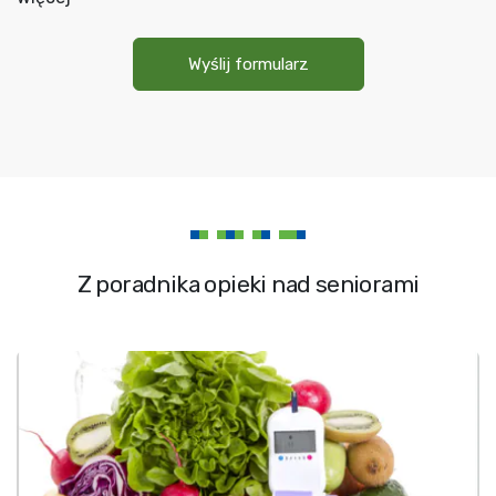
osobowych
*
Wyślij formularz
Z poradnika opieki nad seniorami