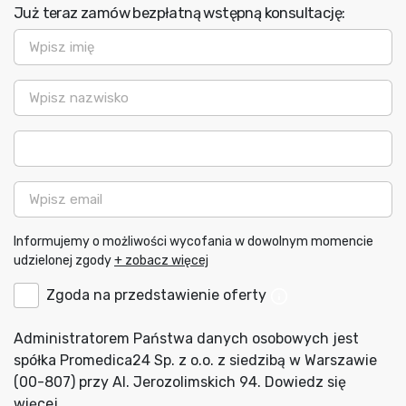
Już teraz zamów bezpłatną wstępną konsultację:
Imię
*
Nazwisko
*
Telefon
*
Email
B2C-
Informujemy o możliwości wycofania w dowolnym momencie
PL
udzielonej zgody
+ zobacz więcej
Informacja
B2C-
Zgoda na przedstawienie oferty
o
ALL
możliwości
wycofania
Zgoda
B2C-
Administratorem Państwa danych osobowych jest
zgody
*
na
ALL
spółka Promedica24 Sp. z o.o. z siedzibą w Warszawie
przedstawianie
Administrator
(00-807) przy Al. Jerozolimskich 94.
Dowiedz się
ofert
danych
*
więcej