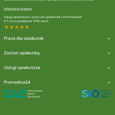
Informacje prawne
Usługi opiekuńcze i praca dla opiekunek z Promedica24
4.7
z
5
na podstawie
1092
opinii
5 stars
4 stars
3 stars
2 stars
1 star
Praca dla opiekunek
Zostań opiekunką
Usługi opiekuńcze
Promedica24