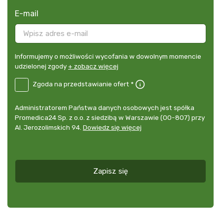
E-mail
Informujemy
Informujemy o możliwości wycofania w dowolnym momencie
o
udzielonej zgody
+ zobacz więcej
możliwości
B2E-
Zgoda na przedstawianie ofert *
wycofania
DE
w
Zgoda
dowolnym
Administrator
Administratorem Państwa danych osobowych jest spółka
na
momencie
danych
Promedica24 Sp. z o.o. z siedzibą w Warszawie (00-807) przy
przedstawianie
udzielonej
osobowych
Al. Jerozolimskich 94.
Dowiedz się więcej
ofert
*
zgody
+
zobacz
więcej
Zapisz się
*