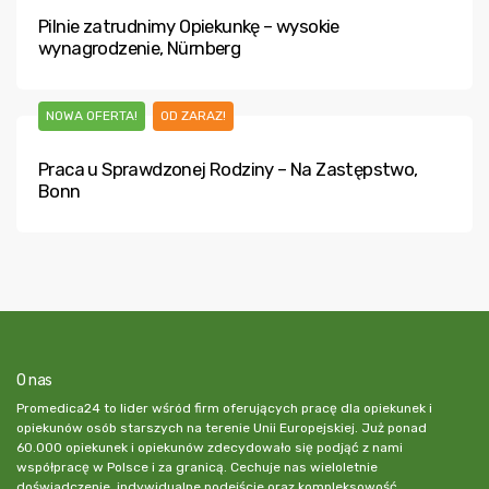
Pilnie zatrudnimy Opiekunkę – wysokie
wynagrodzenie, Nürnberg
NOWA OFERTA!
OD ZARAZ!
Praca u Sprawdzonej Rodziny – Na Zastępstwo,
Bonn
O nas
Promedica24 to lider wśród firm oferujących pracę dla opiekunek i
opiekunów osób starszych na terenie Unii Europejskiej. Już ponad
60.000 opiekunek i opiekunów zdecydowało się podjąć z nami
współpracę w Polsce i za granicą. Cechuje nas wieloletnie
doświadczenie, indywidualne podejście oraz kompleksowość.