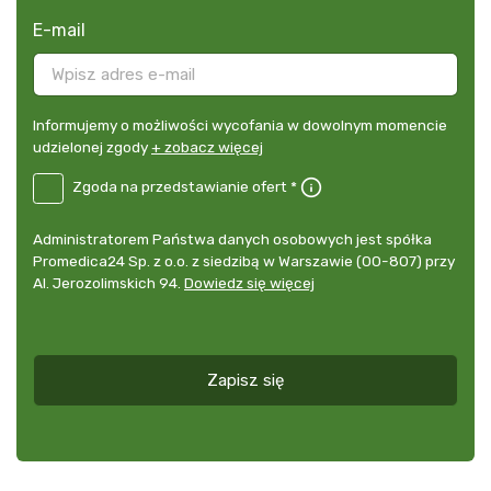
E-mail
Informujemy
Informujemy o możliwości wycofania w dowolnym momencie
o
udzielonej zgody
+ zobacz więcej
możliwości
B2E-
Zgoda na przedstawianie ofert *
wycofania
DE
w
Zgoda
dowolnym
Administrator
Administratorem Państwa danych osobowych jest spółka
na
momencie
danych
Promedica24 Sp. z o.o. z siedzibą w Warszawie (00-807) przy
przedstawianie
udzielonej
osobowych
Al. Jerozolimskich 94.
Dowiedz się więcej
ofert
*
zgody
+
zobacz
więcej
Zapisz się
*