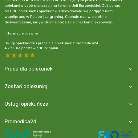
Promedica24 to lider wśród firm oferujących pracę dla opiekunek i
opiekunów osób starszych na terenie Unii Europejskiej. Już ponad
60.000 opiekunek i opiekunów zdecydowało się podjąć z nami
współpracę w Polsce i za granicą. Cechuje nas wieloletnie
doświadczenie, indywidualne podejście oraz kompleksowość.
Informacje prawne
Usługi opiekuńcze i praca dla opiekunek z Promedica24
4.7
z
5
na podstawie
1092
opinii
5 stars
4 stars
3 stars
2 stars
1 star
Praca dla opiekunek
Zostań opiekunką
Usługi opiekuńcze
Promedica24