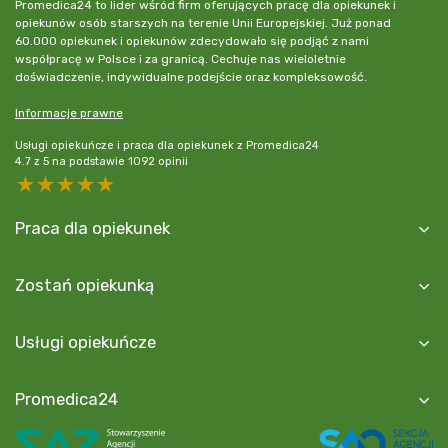
Promedica24 to lider wśród firm oferujących pracę dla opiekunek i
opiekunów osób starszych na terenie Unii Europejskiej. Już ponad
60.000 opiekunek i opiekunów zdecydowało się podjąć z nami
współpracę w Polsce i za granicą. Cechuje nas wieloletnie
doświadczenie, indywidualne podejście oraz kompleksowość.
Informacje prawne
Usługi opiekuńcze i praca dla opiekunek z Promedica24
4.7
z
5
na podstawie
1092
opinii
5 stars
4 stars
3 stars
2 stars
1 star
Praca dla opiekunek
Zostań opiekunką
Usługi opiekuńcze
Promedica24