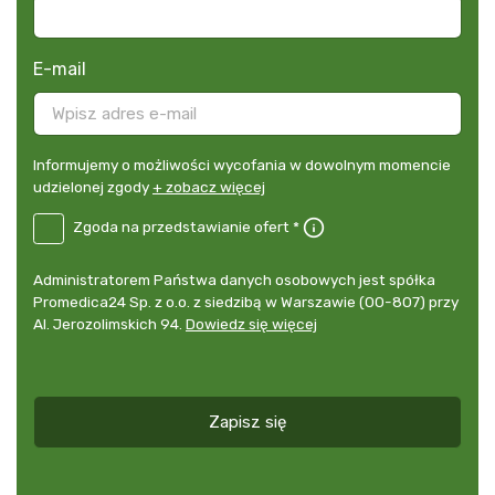
E-mail
Informujemy
Informujemy o możliwości wycofania w dowolnym momencie
o
udzielonej zgody
+ zobacz więcej
możliwości
B2E-
Zgoda na przedstawianie ofert *
wycofania
DE
w
Zgoda
dowolnym
Administrator
Administratorem Państwa danych osobowych jest spółka
na
momencie
danych
Promedica24 Sp. z o.o. z siedzibą w Warszawie (00-807) przy
przedstawianie
udzielonej
osobowych
Al. Jerozolimskich 94.
Dowiedz się więcej
ofert
*
zgody
+
zobacz
więcej
Zapisz się
*