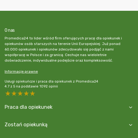
O nas
Promedica24 to lider wśród firm oferujących pracę dla opiekunek i
opiekunów osób starszych na terenie Unii Europejskiej. Już ponad
60.000 opiekunek i opiekunów zdecydowało się podjąć z nami
współpracę w Polsce i za granicą. Cechuje nas wieloletnie
doświadczenie, indywidualne podejście oraz kompleksowość.
Informacje prawne
Usługi opiekuńcze i praca dla opiekunek z Promedica24
4.7
z
5
na podstawie
1092
opinii
5 stars
4 stars
3 stars
2 stars
1 star
Praca dla opiekunek
Zostań opiekunką