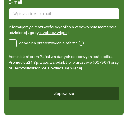
E-mail
Informujemy
Informujemy o możliwości wycofania w dowolnym momencie
o
udzielonej zgody
+ zobacz więcej
możliwości
B2E-
Zgoda na przedstawianie ofert *
wycofania
DE
w
Zgoda
dowolnym
Administrator
Administratorem Państwa danych osobowych jest spółka
na
momencie
danych
Promedica24 Sp. z o.o. z siedzibą w Warszawie (00-807) przy
przedstawianie
udzielonej
osobowych
Al. Jerozolimskich 94.
Dowiedz się więcej
ofert
*
zgody
+
zobacz
więcej
Zapisz się
*