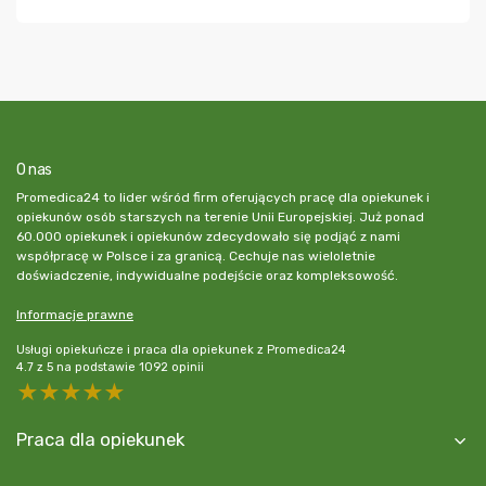
O nas
Promedica24 to lider wśród firm oferujących pracę dla opiekunek i
opiekunów osób starszych na terenie Unii Europejskiej. Już ponad
60.000 opiekunek i opiekunów zdecydowało się podjąć z nami
współpracę w Polsce i za granicą. Cechuje nas wieloletnie
doświadczenie, indywidualne podejście oraz kompleksowość.
Informacje prawne
Usługi opiekuńcze i praca dla opiekunek z Promedica24
4.7
z
5
na podstawie
1092
opinii
5 stars
4 stars
3 stars
2 stars
1 star
Praca dla opiekunek