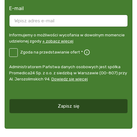
E-mail
Informujemy
Informujemy o możliwości wycofania w dowolnym momencie
o
udzielonej zgody
+ zobacz więcej
możliwości
B2E-
Zgoda na przedstawianie ofert *
wycofania
DE
w
Zgoda
dowolnym
Administrator
Administratorem Państwa danych osobowych jest spółka
na
momencie
danych
Promedica24 Sp. z o.o. z siedzibą w Warszawie (00-807) przy
przedstawianie
udzielonej
osobowych
Al. Jerozolimskich 94.
Dowiedz się więcej
ofert
*
zgody
+
zobacz
więcej
Zapisz się
*