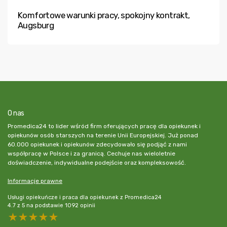
Komfortowe warunki pracy, spokojny kontrakt,
Augsburg
O nas
Promedica24 to lider wśród firm oferujących pracę dla opiekunek i
opiekunów osób starszych na terenie Unii Europejskiej. Już ponad
60.000 opiekunek i opiekunów zdecydowało się podjąć z nami
współpracę w Polsce i za granicą. Cechuje nas wieloletnie
doświadczenie, indywidualne podejście oraz kompleksowość.
Informacje prawne
Usługi opiekuńcze i praca dla opiekunek z Promedica24
4.7
z
5
na podstawie
1092
opinii
5 stars
4 stars
3 stars
2 stars
1 star