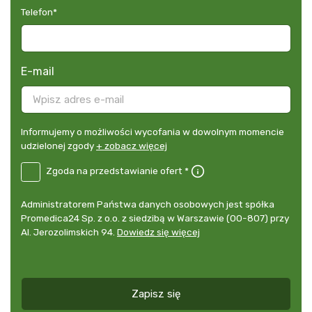
Telefon
*
E-mail
Informujemy
Informujemy o możliwości wycofania w dowolnym momencie
o
udzielonej zgody
+ zobacz więcej
możliwości
B2E-
Zgoda na przedstawianie ofert *
wycofania
DE
w
Zgoda
dowolnym
Administrator
Administratorem Państwa danych osobowych jest spółka
na
momencie
danych
Promedica24 Sp. z o.o. z siedzibą w Warszawie (00-807) przy
przedstawianie
udzielonej
osobowych
Al. Jerozolimskich 94.
Dowiedz się więcej
ofert
*
zgody
+
zobacz
więcej
Zapisz się
*