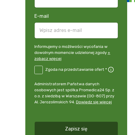
E-mail
Informujemy
Informujemy o możliwości wycofania w
o
dowolnym momencie udzielonej zgody
+
możliwości
zobacz więcej
wycofania
B2E-
Zgoda na przedstawianie ofert *
w
DE
dowolnym
Zgoda
momencie
Administrator
Administratorem Państwa danych
na
udzielonej
danych
osobowych jest spółka Promedica24 Sp. z
przedstawianie
zgody
osobowych
o.o. z siedzibą w Warszawie (00-807) przy
ofert
*
+
Al. Jerozolimskich 94.
Dowiedz się więcej
zobacz
więcej
*
Zapisz się