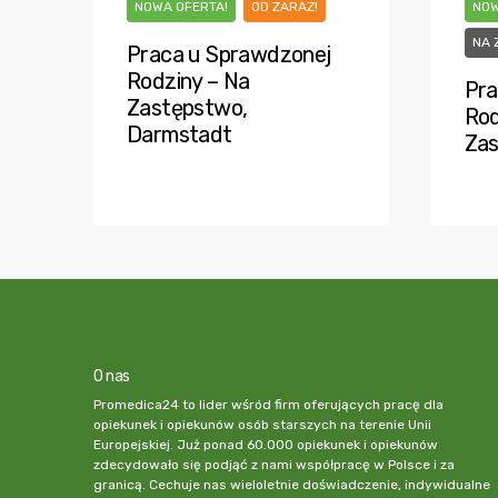
NOWA OFERTA!
OD ZARAZ!
NOW
NA 
Praca u Sprawdzonej
Rodziny – Na
Pra
Zastępstwo,
Rod
Darmstadt
Zas
O nas
Promedica24 to lider wśród firm oferujących pracę dla
opiekunek i opiekunów osób starszych na terenie Unii
Europejskiej. Już ponad 60.000 opiekunek i opiekunów
zdecydowało się podjąć z nami współpracę w Polsce i za
granicą. Cechuje nas wieloletnie doświadczenie, indywidualne