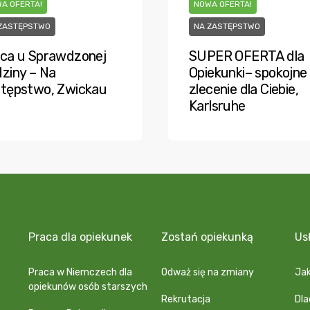
A OFERTA!
NOWA OFERTA!
ZASTĘPSTWO
NA ZASTĘPSTWO
ca u Sprawdzonej
SUPER OFERTA dla
ziny – Na
Opiekunki– spokojne
tępstwo, Zwickau
zlecenie dla Ciebie,
Karlsruhe
Praca dla opiekunek
Zostań opiekunką
Us
Praca w Niemczech dla
Odważ się na zmiany
Jak
opiekunów osób starszych
Rekrutacja
Dl