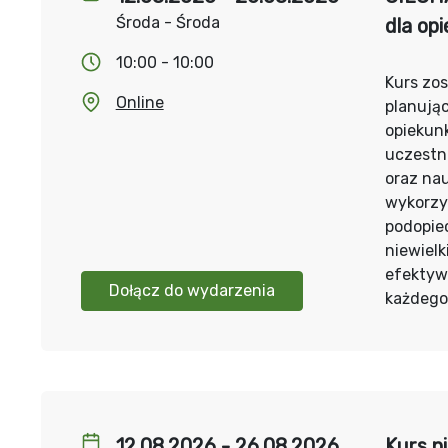
Środa - Środa
dla op
10:00 - 10:00
Kurs zos
Online
planują
opiekunk
uczestn
oraz na
wykorzy
podopie
niewielk
efektyw
Dołącz do wydarzenia
każdego
12.08.2026 - 26.08.2026
Kurs n