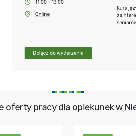
11:00 - 13:00
Kurs jęz
Online
zainter
senioró
Dołącz do wydarzenia
e oferty pracy dla opiekunek w N