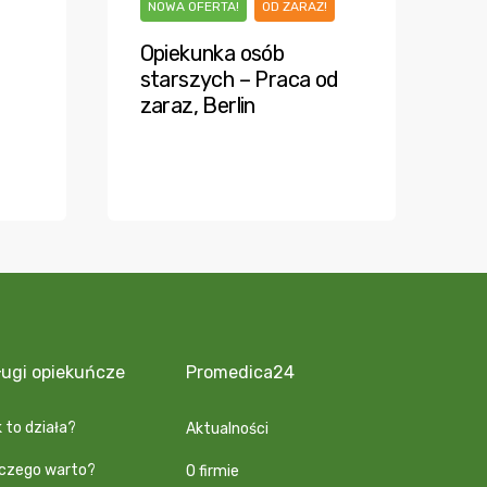
NOWA OFERTA!
OD ZARAZ!
Opiekunka osób
starszych – Praca od
zaraz, Berlin
ługi opiekuńcze
Promedica24
 to działa?
Aktualności
aczego warto?
O firmie