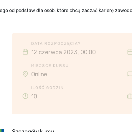
iego od podstaw dla osób, które chcą zacząć karierę zawod
DATA ROZPOCZĘCIA?
12 czerwca 2023, 00:00
MIEJSCE KURSU
Online
ILOŚĆ GODZIN
10
Szczegóły kursu