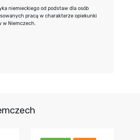
yka niemieckiego od podstaw dla osób
esowanych pracą w charakterze opiekunki
w w Niemczech.
iemczech