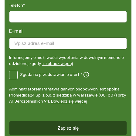
Telefon
*
E-mail
Informujemy
Informujemy o możliwości wycofania w dowolnym momencie
o
udzielonej zgody
+ zobacz więcej
możliwości
B2E-
Zgoda na przedstawianie ofert *
wycofania
DE
w
Zgoda
dowolnym
Administrator
Administratorem Państwa danych osobowych jest spółka
na
momencie
danych
Promedica24 Sp. z o.o. z siedzibą w Warszawie (00-807) przy
przedstawianie
udzielonej
osobowych
Al. Jerozolimskich 94.
Dowiedz się więcej
ofert
*
zgody
+
zobacz
więcej
Zapisz się
*