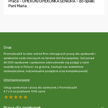
Praca – OPIEKUN/OPIEKUNKA SENIORA – do opieki
Pani Maria
O nas
Promedica24 to lider wśród firm oferujących pracę dla opiekunek i
opiekunów osób starszych na terenie Unii Europejskiej. Już ponad
60.000 opiekunek i opiekunów zdecydowało się podjąć z nami
współpracę w Polsce i za granicą. Cechuje nas wieloletnie
doświadczenie, indywidualne podejście oraz kompleksowość.
Informacje prawne
Usługi opiekuńcze i praca dla opiekunek z Promedica24
4.7
z
5
na podstawie
1092
opinii
5 stars
4 stars
3 stars
2 stars
1 star
Praca dla opiekunek