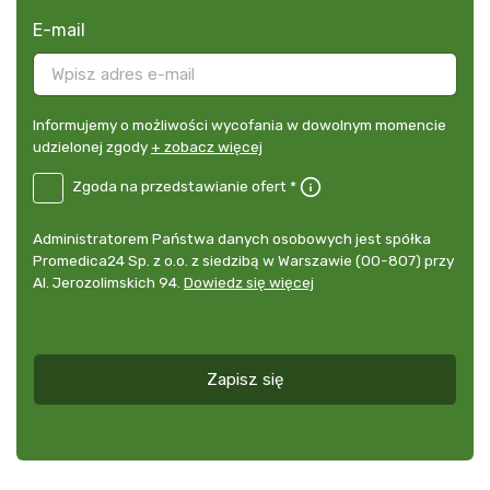
E-mail
Informujemy
Informujemy o możliwości wycofania w dowolnym momencie
o
udzielonej zgody
+ zobacz więcej
możliwości
B2E-
Zgoda na przedstawianie ofert *
wycofania
DE
w
Zgoda
dowolnym
Administrator
Administratorem Państwa danych osobowych jest spółka
na
momencie
danych
Promedica24 Sp. z o.o. z siedzibą w Warszawie (00-807) przy
przedstawianie
udzielonej
osobowych
Al. Jerozolimskich 94.
Dowiedz się więcej
ofert
*
zgody
+
zobacz
więcej
Zapisz się
*