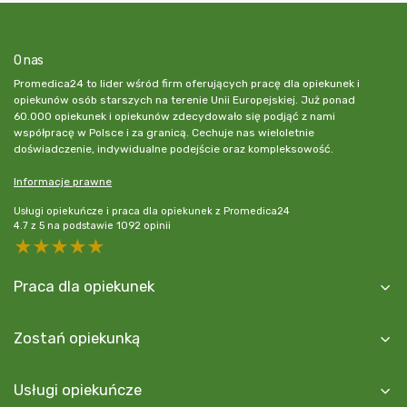
O nas
Promedica24 to lider wśród firm oferujących pracę dla opiekunek i
opiekunów osób starszych na terenie Unii Europejskiej. Już ponad
60.000 opiekunek i opiekunów zdecydowało się podjąć z nami
współpracę w Polsce i za granicą. Cechuje nas wieloletnie
doświadczenie, indywidualne podejście oraz kompleksowość.
Informacje prawne
Usługi opiekuńcze i praca dla opiekunek z Promedica24
4.7
z
5
na podstawie
1092
opinii
5 stars
4 stars
3 stars
2 stars
1 star
Praca dla opiekunek
Zostań opiekunką
Usługi opiekuńcze