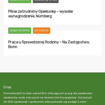
Pilnie zatrudnimy Opiekunkę – wysokie
wynagrodzenie, Nürnberg
NOWA OFERTA!
OD ZARAZ!
Praca u Sprawdzonej Rodziny – Na Zastępstwo,
Bonn
O nas
Promedica24 to lider wśród firm oferujących pracę dla opiekunek i
opiekunów osób starszych na terenie Unii Europejskiej. Już ponad
60.000 opiekunek i opiekunów zdecydowało się podjąć z nami