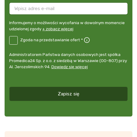
Informujemy
Informujemy o możliwości wycofania w dowolnym momencie
o
udzielonej zgody
+ zobacz więcej
możliwości
B2E-
Zgoda na przedstawianie ofert *
wycofania
DE
w
Zgoda
dowolnym
Administrator
Administratorem Państwa danych osobowych jest spółka
na
momencie
danych
Promedica24 Sp. z o.o. z siedzibą w Warszawie (00-807) przy
przedstawianie
udzielonej
osobowych
Al. Jerozolimskich 94.
Dowiedz się więcej
ofert
*
zgody
+
zobacz
więcej
Zapisz się
*