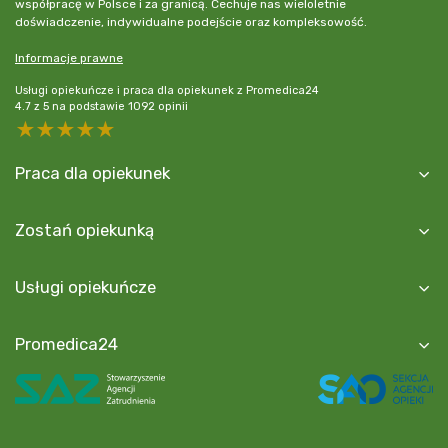
współpracę w Polsce i za granicą. Cechuje nas wieloletnie
doświadczenie, indywidualne podejście oraz kompleksowość.
Informacje prawne
Usługi opiekuńcze i praca dla opiekunek z Promedica24
4.7
z
5
na podstawie
1092
opinii
5 stars
4 stars
3 stars
2 stars
1 star
Praca dla opiekunek
Zostań opiekunką
Usługi opiekuńcze
Promedica24