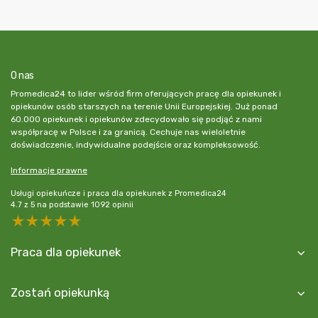
O nas
Promedica24 to lider wśród firm oferujących pracę dla opiekunek i
opiekunów osób starszych na terenie Unii Europejskiej. Już ponad
60.000 opiekunek i opiekunów zdecydowało się podjąć z nami
współpracę w Polsce i za granicą. Cechuje nas wieloletnie
doświadczenie, indywidualne podejście oraz kompleksowość.
Informacje prawne
Usługi opiekuńcze i praca dla opiekunek z Promedica24
4.7
z
5
na podstawie
1092
opinii
5 stars
4 stars
3 stars
2 stars
1 star
Praca dla opiekunek
Zostań opiekunką