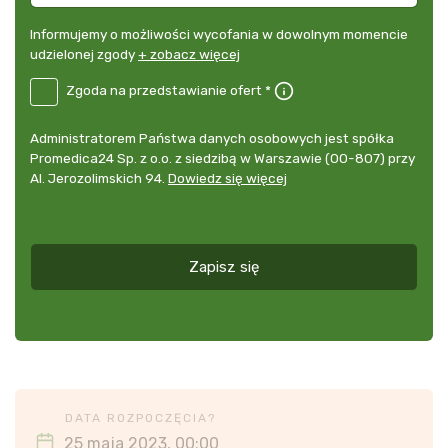
Informujemy
Informujemy o możliwości wycofania w dowolnym momencie
o
udzielonej zgody
+ zobacz więcej
możliwości
B2E-
Zgoda na przedstawianie ofert *
wycofania
DE
w
Zgoda
dowolnym
Administrator
Administratorem Państwa danych osobowych jest spółka
na
momencie
danych
Promedica24 Sp. z o.o. z siedzibą w Warszawie (00-807) przy
przedstawianie
udzielonej
osobowych
Al. Jerozolimskich 94.
Dowiedz się więcej
ofert
*
zgody
+
zobacz
więcej
Zapisz się
*
DATA ROZPOCZĘCIA?
25 maja 2023, 00:00