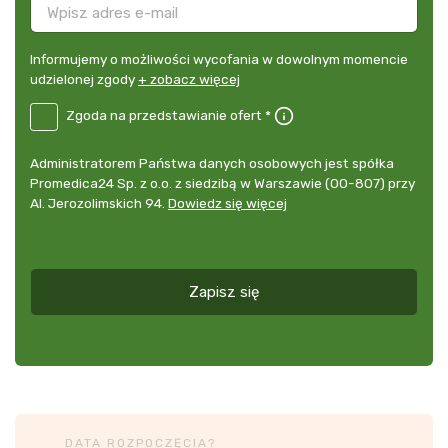
Informujemy
Informujemy o możliwości wycofania w dowolnym momencie
o
udzielonej zgody
+ zobacz więcej
możliwości
B2E-
Zgoda na przedstawianie ofert *
wycofania
DE
w
Zgoda
dowolnym
Administrator
Administratorem Państwa danych osobowych jest spółka
na
momencie
danych
Promedica24 Sp. z o.o. z siedzibą w Warszawie (00-807) przy
przedstawianie
udzielonej
osobowych
Al. Jerozolimskich 94.
Dowiedz się więcej
ofert
*
zgody
+
zobacz
więcej
Zapisz się
*
DATA ROZPOCZĘCIA?