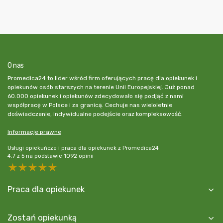
O nas
Promedica24 to lider wśród firm oferujących pracę dla opiekunek i
opiekunów osób starszych na terenie Unii Europejskiej. Już ponad
60.000 opiekunek i opiekunów zdecydowało się podjąć z nami
współpracę w Polsce i za granicą. Cechuje nas wieloletnie
doświadczenie, indywidualne podejście oraz kompleksowość.
Informacje prawne
Usługi opiekuńcze i praca dla opiekunek z Promedica24
4.7
z
5
na podstawie
1092
opinii
5 stars
4 stars
3 stars
2 stars
1 star
Praca dla opiekunek
Zostań opiekunką