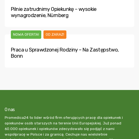
Pilnie zatrudnimy Opiekunkę – wysokie
wynagrodzenie, Nürnberg
NOWA OFERTA!
OD ZARAZ!
Praca u Sprawdzonej Rodziny – Na Zastępstwo,
Bonn
O nas
Promedica24 to lider wśród firm oferujących pracę dla opiekunek i
opiekunów osób starszych na terenie Unii Europejskiej. Już ponad
60.000 opiekunek i opiekunów zdecydowało się podjąć z nami
współpracę w Polsce i za granicą. Cechuje nas wieloletnie