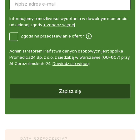
Informujemy
Informujemy o możliwości wycofania w dowolnym momencie
o
udzielonej zgody
+ zobacz więcej
możliwości
B2E-
Zgoda na przedstawianie ofert *
wycofania
DE
w
Zgoda
dowolnym
Administrator
Administratorem Państwa danych osobowych jest spółka
na
momencie
danych
Promedica24 Sp. z o.o. z siedzibą w Warszawie (00-807) przy
przedstawianie
udzielonej
osobowych
Al. Jerozolimskich 94.
Dowiedz się więcej
ofert
*
zgody
+
zobacz
więcej
Zapisz się
*
DATA ROZPOCZĘCIA?