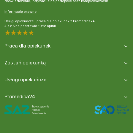
doświadczenie, indywidualne podejście oraz kompleksowość.
Informacje prawne
Usługi opiekuńcze i praca dla opiekunek z Promedica24
4.7
z
5
na podstawie
1092
opinii
5 stars
4 stars
3 stars
2 stars
1 star
Praca dla opiekunek
Zostań opiekunką
Usługi opiekuńcze
Promedica24