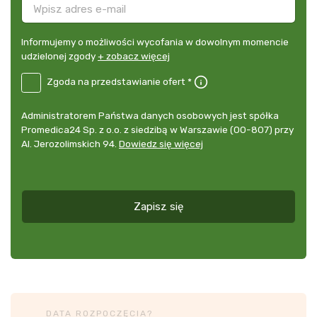
Informujemy
Informujemy o możliwości wycofania w dowolnym momencie
o
udzielonej zgody
+ zobacz więcej
możliwości
B2E-
Zgoda na przedstawianie ofert *
wycofania
DE
w
Zgoda
dowolnym
Administrator
Administratorem Państwa danych osobowych jest spółka
na
momencie
danych
Promedica24 Sp. z o.o. z siedzibą w Warszawie (00-807) przy
przedstawianie
udzielonej
osobowych
Al. Jerozolimskich 94.
Dowiedz się więcej
ofert
*
zgody
+
zobacz
więcej
Zapisz się
*
DATA ROZPOCZĘCIA?