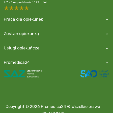
4.7
z
5
na podstawie
1092
opinii
5 stars
4 stars
3 stars
2 stars
1 star
Praca dla opiekunek
Zostań opiekunką
Usługi opiekuńcze
Promedica24
Copyright © 2026 Promedica24 ® Wszelkie prawa
zastrzeżone.