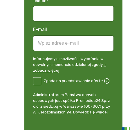
Telefon
*
E-mail
Informujemy
Informujemy o możliwości wycofania w
o
dowolnym momencie udzielonej zgody
+
możliwości
zobacz więcej
wycofania
B2E-
Zgoda na przedstawianie ofert *
w
DE
dowolnym
Zgoda
momencie
Administrator
Administratorem Państwa danych
na
udzielonej
danych
osobowych jest spółka Promedica24 Sp. z
przedstawianie
zgody
osobowych
o.o. z siedzibą w Warszawie (00-807) przy
ofert
*
+
Al. Jerozolimskich 94.
Dowiedz się więcej
zobacz
więcej
*