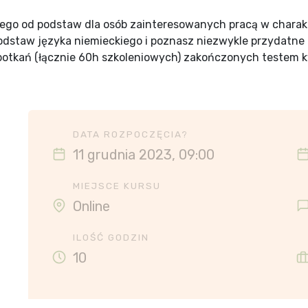
iego od podstaw dla osób zainteresowanych pracą w chara
odstaw języka niemieckiego i poznasz niezwykle przydatn
 spotkań (łącznie 60h szkoleniowych) zakończonych testem k
DATA ROZPOCZĘCIA?
11 grudnia 2023, 09:00
MIEJSCE KURSU
Online
ILOŚĆ GODZIN
10