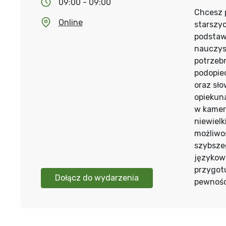
09:00 - 09:00
Chcesz 
Online
starszy
podstaw
nauczys
potrzeb
podopie
oraz sł
opiekun
w kamer
niewielk
możliwo
szybsze
językow
przygotu
Dołącz do wydarzenia
pewności