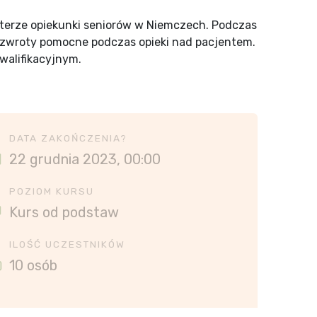
kterze opiekunki seniorów w Niemczech. Podczas
e zwroty pomocne podczas opieki nad pacjentem.
walifikacyjnym.
DATA ZAKOŃCZENIA?
22 grudnia 2023, 00:00
POZIOM KURSU
Kurs od podstaw
ILOŚĆ UCZESTNIKÓW
10 osób