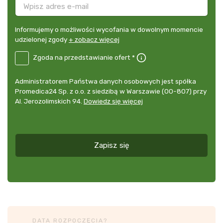
Informujemy
Informujemy o możliwości wycofania w dowolnym momencie
o
udzielonej zgody
+ zobacz więcej
możliwości
B2E-
Zgoda na przedstawianie ofert *
wycofania
DE
w
Zgoda
dowolnym
Administrator
Administratorem Państwa danych osobowych jest spółka
na
momencie
danych
Promedica24 Sp. z o.o. z siedzibą w Warszawie (00-807) przy
przedstawianie
udzielonej
osobowych
Al. Jerozolimskich 94.
Dowiedz się więcej
ofert
*
zgody
+
zobacz
więcej
Zapisz się
*
DATA ROZPOCZĘCIA?