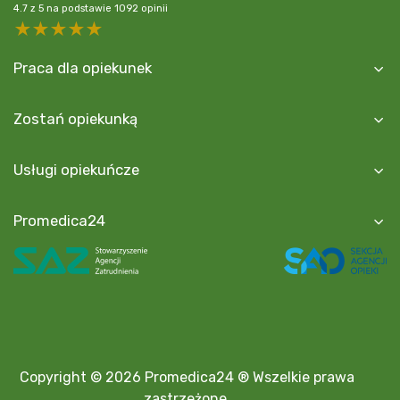
4.7
z
5
na podstawie
1092
opinii
5 stars
4 stars
3 stars
2 stars
1 star
Praca dla opiekunek
Zostań opiekunką
Usługi opiekuńcze
Promedica24
Copyright © 2026 Promedica24 ® Wszelkie prawa
zastrzeżone.