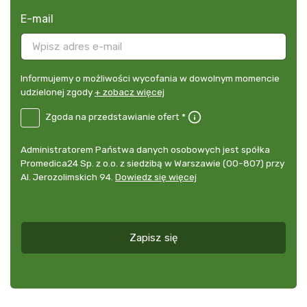
E-mail
Informujemy
Informujemy o możliwości wycofania w dowolnym momencie
o
udzielonej zgody
+ zobacz więcej
możliwości
B2E-
Zgoda na przedstawianie ofert *
wycofania
DE
w
Zgoda
dowolnym
Administrator
Administratorem Państwa danych osobowych jest spółka
na
momencie
danych
Promedica24 Sp. z o.o. z siedzibą w Warszawie (00-807) przy
przedstawianie
udzielonej
osobowych
Al. Jerozolimskich 94.
Dowiedz się więcej
ofert
*
zgody
+
zobacz
więcej
Zapisz się
*