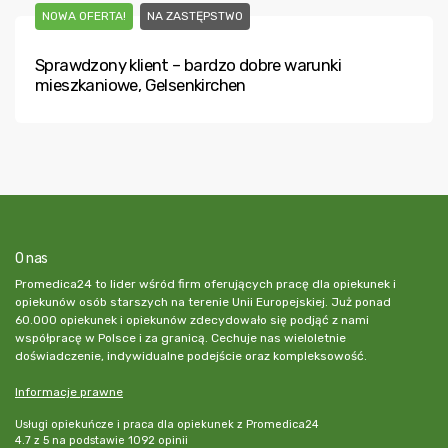
NOWA OFERTA!
NA ZASTĘPSTWO
Sprawdzony klient – bardzo dobre warunki
mieszkaniowe, Gelsenkirchen
O nas
Promedica24 to lider wśród firm oferujących pracę dla opiekunek i
opiekunów osób starszych na terenie Unii Europejskiej. Już ponad
60.000 opiekunek i opiekunów zdecydowało się podjąć z nami
współpracę w Polsce i za granicą. Cechuje nas wieloletnie
doświadczenie, indywidualne podejście oraz kompleksowość.
Informacje prawne
Usługi opiekuńcze i praca dla opiekunek z Promedica24
4.7
z
5
na podstawie
1092
opinii