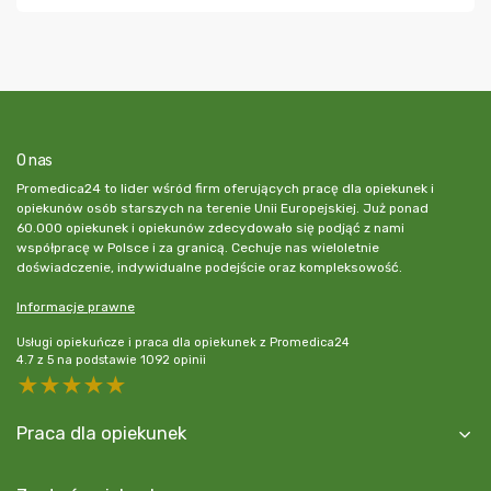
O nas
Promedica24 to lider wśród firm oferujących pracę dla opiekunek i
opiekunów osób starszych na terenie Unii Europejskiej. Już ponad
60.000 opiekunek i opiekunów zdecydowało się podjąć z nami
współpracę w Polsce i za granicą. Cechuje nas wieloletnie
doświadczenie, indywidualne podejście oraz kompleksowość.
Informacje prawne
Usługi opiekuńcze i praca dla opiekunek z Promedica24
4.7
z
5
na podstawie
1092
opinii
5 stars
4 stars
3 stars
2 stars
1 star
Praca dla opiekunek