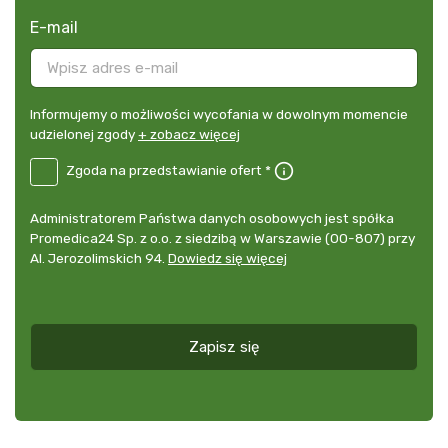
E-mail
Informujemy
Informujemy o możliwości wycofania w dowolnym momencie
o
udzielonej zgody
+ zobacz więcej
możliwości
B2E-
Zgoda na przedstawianie ofert *
wycofania
DE
w
Zgoda
dowolnym
Administrator
Administratorem Państwa danych osobowych jest spółka
na
momencie
danych
Promedica24 Sp. z o.o. z siedzibą w Warszawie (00-807) przy
przedstawianie
udzielonej
osobowych
Al. Jerozolimskich 94.
Dowiedz się więcej
ofert
*
zgody
+
zobacz
więcej
Zapisz się
*