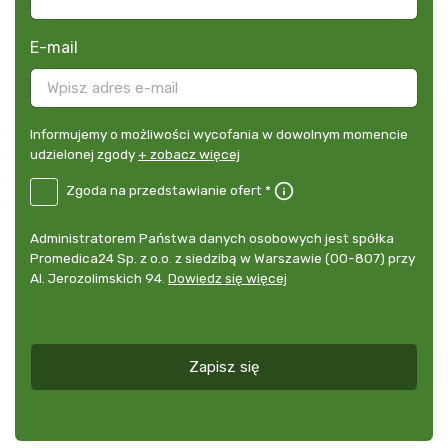
E-mail
Informujemy
Informujemy o możliwości wycofania w dowolnym momencie
o
udzielonej zgody
+ zobacz więcej
możliwości
B2E-
Zgoda na przedstawianie ofert *
wycofania
DE
w
Zgoda
dowolnym
Administrator
Administratorem Państwa danych osobowych jest spółka
na
momencie
danych
Promedica24 Sp. z o.o. z siedzibą w Warszawie (00-807) przy
przedstawianie
udzielonej
osobowych
Al. Jerozolimskich 94.
Dowiedz się więcej
ofert
*
zgody
+
zobacz
więcej
Zapisz się
*