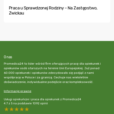
Praca u Sprawdzonej Rodziny – Na Zastępstwo,
Zwickau
O nas
Promedica24 to lider wśród firm oferujących pracę dla opiekunek i
opiekunów osób starszych na terenie Unii Europejskiej. Już ponad
60.000 opiekunek i opiekunów zdecydowało się podjąć z nami
współpracę w Polsce i za granicą. Cechuje nas wieloletnie
doświadczenie, indywidualne podejście oraz kompleksowość.
Informacje prawne
Usługi opiekuńcze i praca dla opiekunek z Promedica24
4.7
z
5
na podstawie
1092
opinii
5 stars
4 stars
3 stars
2 stars
1 star