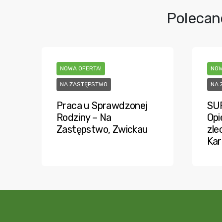
Polecan
NOWA OFERTA!
NOW
NA ZASTĘPSTWO
NA 
Praca u Sprawdzonej
SU
Rodziny – Na
Opi
Zastępstwo, Zwickau
zle
Kar