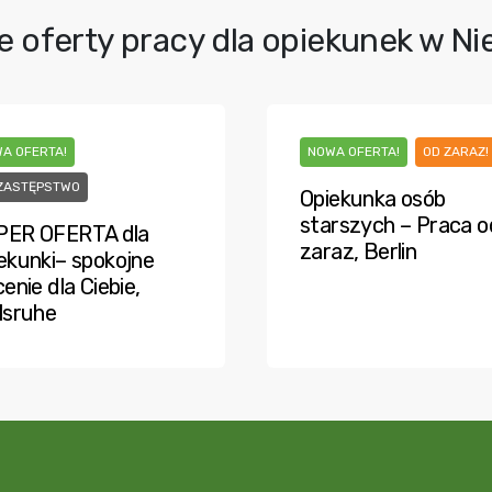
e oferty pracy dla opiekunek w N
A OFERTA!
NOWA OFERTA!
OD ZARAZ!
ZASTĘPSTWO
Opiekunka osób
starszych – Praca o
PER OFERTA dla
zaraz, Berlin
ekunki– spokojne
cenie dla Ciebie,
lsruhe