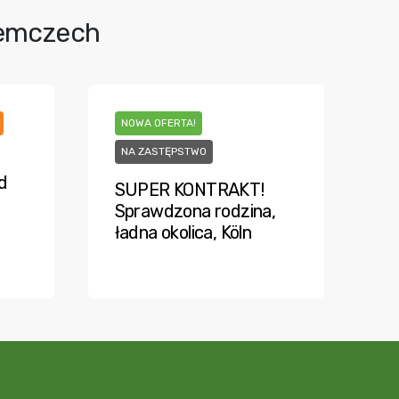
iemczech
NOWA OFERTA!
NA ZASTĘPSTWO
d
SUPER KONTRAKT!
Sprawdzona rodzina,
ładna okolica, Köln