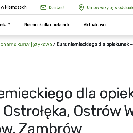
ów w Niemczech
Kontakt
Umów wizytę w oddzial
unką?
Niemiecki dla opiekunek
Aktualności
jonarne kursy językowe
/
Kurs niemieckiego dla opiekunek – 
emieckiego dla opie
Ostrołęka, Ostrów W
ów, Zambrów