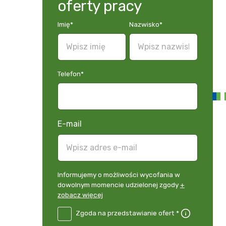
oferty pracy
Imię
*
Nazwisko
*
Telefon
*
E-mail
Informujemy
Informujemy o możliwości wycofania w
o
dowolnym momencie udzielonej zgody
+
możliwości
zobacz więcej
wycofania
B2E-
Zgoda na przedstawianie ofert *
w
DE
dowolnym