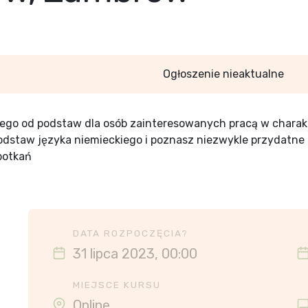
Ogłoszenie nieaktualne
iego od podstaw dla osób zainteresowanych pracą w chara
odstaw języka niemieckiego i poznasz niezwykle przydatn
spotkań
DATA ROZPOCZĘCIA?
31 lipca 2023, 00:00
MIEJSCE KURSU
Online