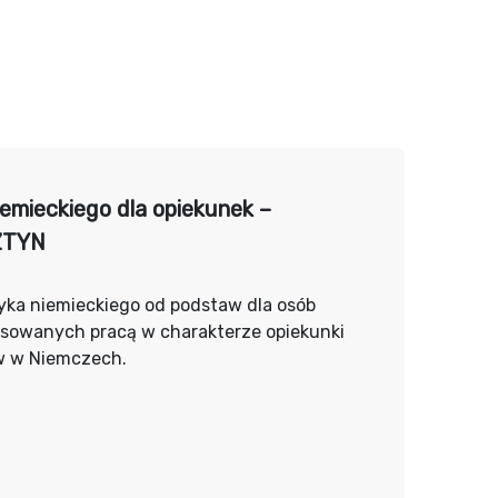
iemieckiego dla opiekunek –
ZTYN
yka niemieckiego od podstaw dla osób
esowanych pracą w charakterze opiekunki
w w Niemczech.