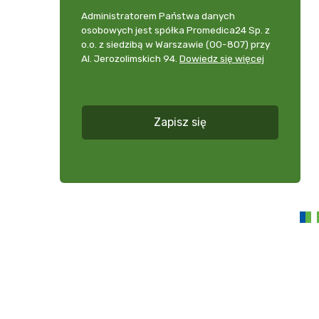
Zgoda
momencie
Administrator
Administratorem Państwa danych
na
udzielonej
danych
osobowych jest spółka Promedica24 Sp. z
przedstawianie
zgody
osobowych
o.o. z siedzibą w Warszawie (00-807) przy
ofert
*
+
Al. Jerozolimskich 94.
Dowiedz się więcej
zobacz
więcej
*
Zapisz się