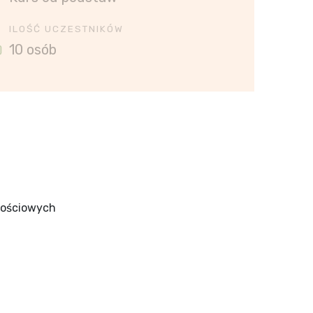
ILOŚĆ UCZESTNIKÓW
10 osób
nościowych